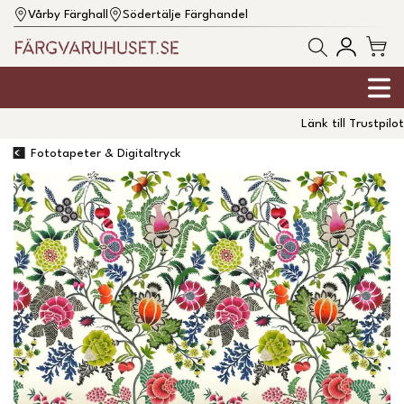
Vårby Färghall
Södertälje Färghandel
Länk till Trustpilot
Fototapeter & Digitaltryck