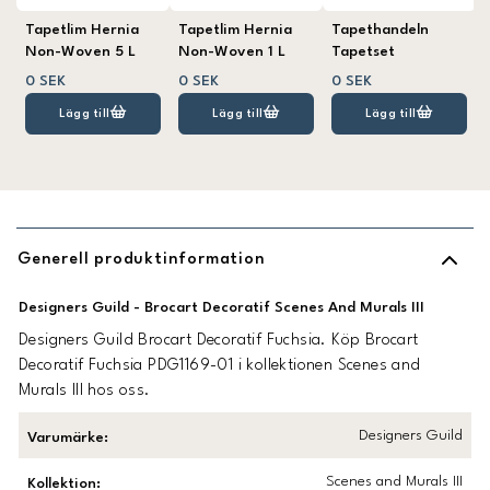
Tapetlim Hernia
Tapetlim Hernia
Tapethandeln
Non-Woven 5 L
Non-Woven 1 L
Tapetset
0 SEK
0 SEK
0 SEK
Lägg till
Lägg till
Lägg till
Generell produktinformation
Designers Guild - Brocart Decoratif Scenes And Murals III
Designers Guild Brocart Decoratif Fuchsia. Köp Brocart
Decoratif Fuchsia PDG1169-01 i kollektionen Scenes and
Murals III hos oss.
Designers Guild
Varumärke
:
Scenes and Murals III
Kollektion
: