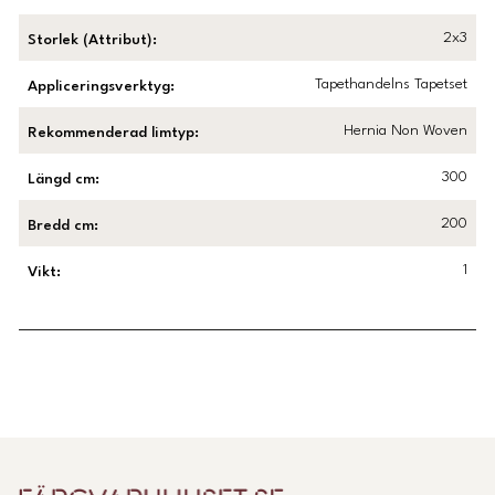
2x3
Storlek (Attribut)
:
Tapethandelns Tapetset
Appliceringsverktyg
:
Hernia Non Woven
Rekommenderad limtyp
:
300
Längd cm
:
200
Bredd cm
:
1
Vikt
:
Länk till Trustpilot