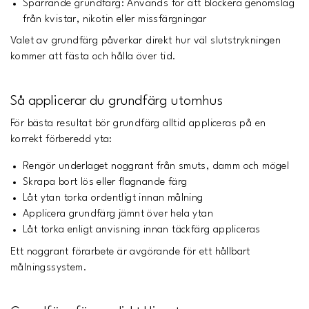
Spärrande grundfärg: Används för att blockera genomslag
från kvistar, nikotin eller missfärgningar
Valet av grundfärg påverkar direkt hur väl slutstrykningen
kommer att fästa och hålla över tid.
Så applicerar du grundfärg utomhus
För bästa resultat bör grundfärg alltid appliceras på en
korrekt förberedd yta:
Rengör underlaget noggrant från smuts, damm och mögel
Skrapa bort lös eller flagnande färg
Låt ytan torka ordentligt innan målning
Applicera grundfärg jämnt över hela ytan
Låt torka enligt anvisning innan täckfärg appliceras
Ett noggrant förarbete är avgörande för ett hållbart
målningssystem.