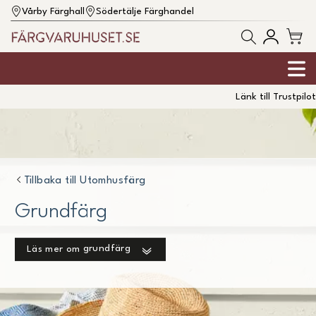
Vårby Färghall
Södertälje Färghandel
Länk till Trustpilot
Tillbaka till
Utomhusfärg
Grundfärg
grundfärg
Läs mer om