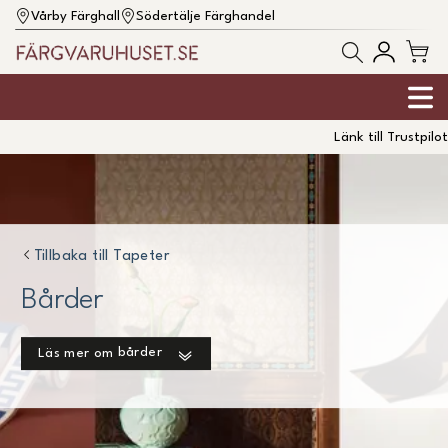
Vårby Färghall
Södertälje Färghandel
Länk till Trustpilot
Tillbaka till
Tapeter
Bårder
bårder
Läs mer om