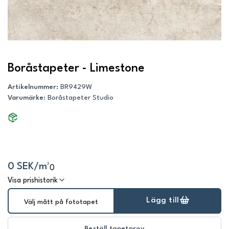
Boråstapeter - Limestone
Artikelnummer
:
BR9429W
Varumärke
:
Boråstapeter Studio
0 SEK/m²
0
Visa prishistorik
Lägg till
Välj mått på fototapet
Beställ tapetprov