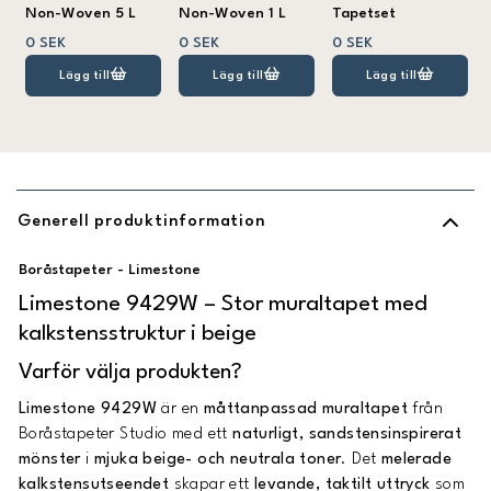
Non-Woven 5 L
Non-Woven 1 L
Tapetset
0 SEK
0 SEK
0 SEK
Lägg till
Lägg till
Lägg till
Generell produktinformation
Boråstapeter - Limestone
Limestone 9429W – Stor muraltapet med
kalkstensstruktur i beige
Varför välja produkten?
Limestone 9429W
är en
måttanpassad muraltapet
från
Boråstapeter Studio med ett
naturligt, sandstensinspirerat
mönster
i
mjuka beige- och neutrala toner
. Det
melerade
kalkstensutseendet
skapar ett
levande, taktilt uttryck
som