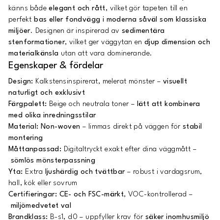
känns både
elegant och rått
, vilket gör tapeten till en
perfekt
bas eller fondvägg i moderna såväl som klassiska
miljöer
. Designen är inspirerad av
sedimentära
stenformationer
, vilket ger väggytan en
djup dimension och
materialkänsla
utan att vara dominerande.
Egenskaper & fördelar
Design:
Kalkstensinspirerat, melerat mönster –
visuellt
naturligt och exklusivt
Färgpalett:
Beige och neutrala toner –
lätt att kombinera
med olika inredningsstilar
Material:
Non-woven
– limmas direkt på väggen för
stabil
montering
Måttanpassad:
Digitaltryckt exakt efter dina väggmått –
sömlös mönsterpassning
Yta:
Extra
ljushärdig och tvättbar
– robust i vardagsrum,
hall, kök eller sovrum
Certifieringar:
CE- och FSC-märkt
, VOC-kontrollerad –
miljömedvetet val
Brandklass:
B-s1, d0 – uppfyller krav för
säker inomhusmiljö