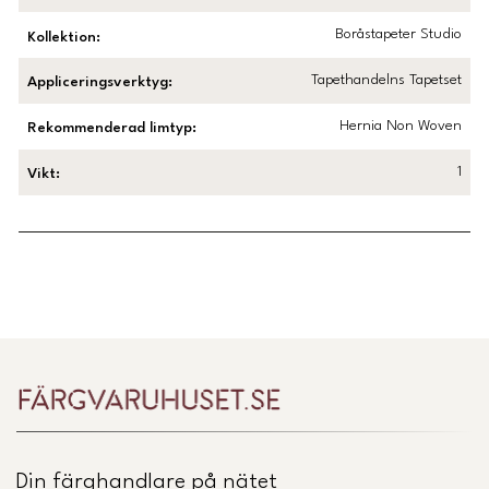
Boråstapeter Studio
Kollektion
:
Tapethandelns Tapetset
Appliceringsverktyg
:
Hernia Non Woven
Rekommenderad limtyp
:
1
Vikt
:
Länk till Trustpilot
Din färghandlare på nätet