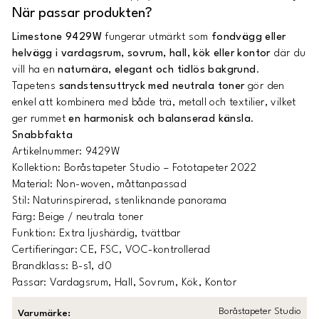
När passar produkten?
Limestone 9429W
fungerar utmärkt som
fondvägg eller
helvägg i vardagsrum, sovrum, hall, kök eller kontor
där du
vill ha en
naturnära, elegant och tidlös bakgrund
.
Tapetens
sandstensuttryck med neutrala toner
gör den
enkel att kombinera med både trä, metall och textilier, vilket
ger rummet
en harmonisk och balanserad känsla
.
Snabbfakta
Artikelnummer: 9429W
Kollektion: Boråstapeter Studio – Fototapeter 2022
Material: Non-woven, måttanpassad
Stil: Naturinspirerad, stenliknande panorama
Färg: Beige / neutrala toner
Funktion: Extra ljushärdig, tvättbar
Certifieringar: CE, FSC, VOC-kontrollerad
Brandklass: B-s1, d0
Passar: Vardagsrum, Hall, Sovrum, Kök, Kontor
Boråstapeter Studio
Varumärke
: