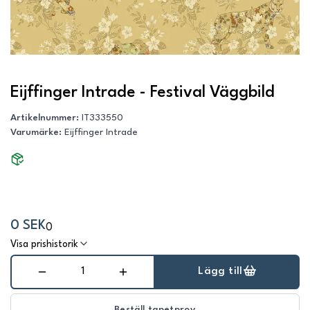
Eijffinger Intrade - Festival Väggbild
Artikelnummer
:
IT333550
Varumärke
:
Eijffinger Intrade
0 SEK
0
Visa prishistorik
Lägg till
Beställ tapetprov