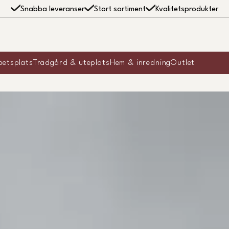
Snabba leveranser
Stort sortiment
Kvalitetsprodukter
betsplats
Trädgård & uteplats
Hem & inredning
Outlet