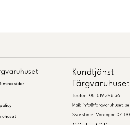
gvaruhuset
Kundtjänst
Färgvaruhuset
å mina sidor
Telefon: 08-519 398 36
Mail: info@fargvaruhuset.se
policy
Svarstider: Vardagar 07.0
ruhuset
Södertälje
oss