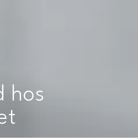
d hos
et