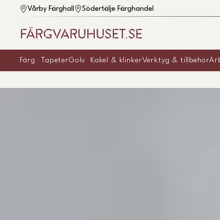
Vårby Färghall
Södertälje Färghandel
Färg
Tapeter
Golv
Kakel & klinker
Verktyg & tillbehör
Ar