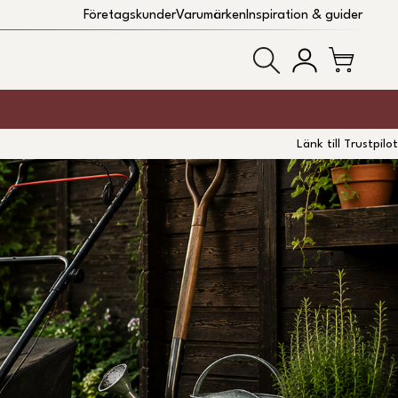
Företagskunder
Varumärken
Inspiration & guider
Länk till Trustpilot