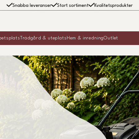
Snabba leveranser
Stort sortiment
Kvalitetsprodukter
betsplats
Trädgård & uteplats
Hem & inredning
Outlet