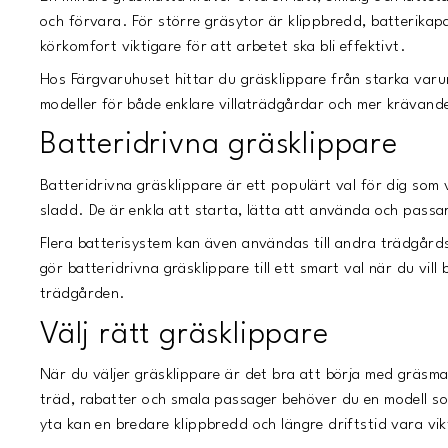
och förvara. För större gräsytor är klippbredd, batterikapa
körkomfort viktigare för att arbetet ska bli effektivt.
Hos Färgvaruhuset hittar du gräsklippare från starka var
modeller för både enklare villaträdgårdar och mer krävand
Batteridrivna gräsklippare
Batteridrivna gräsklippare är ett populärt val för dig som v
sladd. De är enkla att starta, lätta att använda och pass
Flera batterisystem kan även användas till andra trädgård
gör batteridrivna gräsklippare till ett smart val när du vill
trädgården.
Välj rätt gräsklippare
När du väljer gräsklippare är det bra att börja med gräsm
träd, rabatter och smala passager behöver du en modell s
yta kan en bredare klippbredd och längre driftstid vara vik