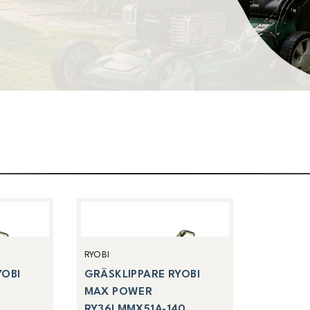
RYOBI
YOBI
GRÄSKLIPPARE RYOBI
MAX POWER
RY36LMMX51A-140