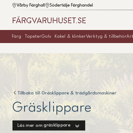
Vårby Färghall
Södertälje Färghandel
Färg
Tapeter
Golv
Kakel & klinker
Verktyg & tillbehör
Ar
Tillbaka till
Gräsklippare & trädgårdsmaskiner
Gräsklippare
gräsklippare
Läs mer om