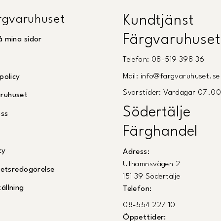
gvaruhuset
Kundtjänst
Färgvaruhuset
å mina sidor
Telefon: 08-519 398 36
Mail: info@fargvaruhuset.se
policy
Svarstider: Vardagar 07.0
ruhuset
Södertälje
oss
Färghandel
cy
Adress:
Uthamnsvägen 2
ghetsredogörelse
151 39 Södertälje
ällning
Telefon:
08-554 227 10
Öppettider: