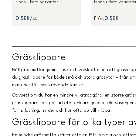
Finns i flera varianter
Finns i flera variante
0 SEK/st
0 SEK
Från
:
Gräsklippare
Håll gräsmattan jämn, frisk och välskött med rätt gräsklip
du gräsklippare för både små och stora gräsytor – från smid
maskiner för mer krävande tomter.
Oavsett om du har en mindre villaträdgård, en större gräsma
gräsklippare som gör arbetet enklare genom hela säsongen.
form, lutning, hinder och hur ofta du vill klippa.
Gräsklippare för olika typer 
En mindre gräsmatta kräver ofta en lätt, smidig och lättst