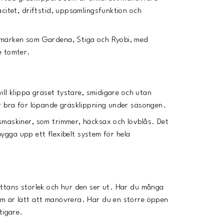
citet, driftstid, uppsamlingsfunktion och
umärken som Gardena, Stiga och Ryobi, med
e tomter.
ill klippa gräset tystare, smidigare och utan
ar bra för löpande gräsklippning under säsongen.
smaskiner, som trimmer, häcksax och lövblås. Det
 bygga upp ett flexibelt system för hela
attans storlek och hur den ser ut. Har du många
om är lätt att manövrera. Har du en större öppen
tigare.