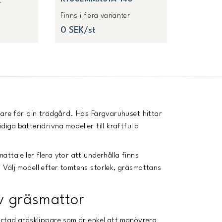
r
Finns i flera varianter
0 SEK/st
pare för din trädgård. Hos Färgvaruhuset hittar
iga batteridrivna modeller till kraftfulla
tta eller flera ytor att underhålla finns
 Välj modell efter tomtens storlek, gräsmattans
av gräsmattor
artad gräsklippare som är enkel att manövrera