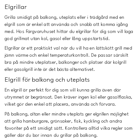
Elgrillar
Grilla smidigt på balkong, uteplats eller i trädgård med en
elgrill som är enkel att använda och snabb att komma igång
med. Hos Färgvaruhuset hittar du elgrillar för dig som vill laga
god grillmat utan kol, gasol eller lång uppstartstid.
Elgrillar är ett praktiskt val när du vill ha en lättskött grill med
jämn värme och enkel temperaturkontroll. De passar särskilt
bra på mindre uteplatser, balkonger och platser där kolgrill
eller gasolgrill inte är det bästa alternativet.
Elgrill för balkong och uteplats
En elgrill är perfekt för dig som vill kunna grilla även där
utrymmet är begränsat. Den kräver ingen kol eller gasolflaska,
vilket gör den enkel att placera, använda och förvara.
På balkong, altan eller mindre uteplats ger elgrillen möjlighet
att grilla hamburgare, grönsaker, fisk, kyckling och andra
favoriter på ett smidigt sätt. Kontrollera alltid vilka regler som
gäller där du bor innan du grillar på balkong.