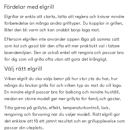
Fördelar med elgrill
Elgrillar är enkla att starta, lätta att reglera och kräver mindre
förberedelse än många andra grilltyper. Du kopplar in grillen,
låter den bli varm och kan snabbt börja laga mat.
Eftersom elgrillen inte använder öppen låga på samma sätt
som kol och gasol blir den ofta ett mer praktiskt val i tätare
boendemiljöer. Den är också enkel att rengöra och passar bra
för dig som vill grilla ofta utan att göra det krångligt.
Välj rätt elgrill
Vilken elgrill du ska välja beror på hur stor yta du har, hur
många du brukar grilla för och vilken typ av mat du vill laga.
En mindre elgrill passar bra för balkong och mindre hushåll,
medan en större modell ger mer grillyta för familj och gäster.
Titta gärna på grillyta, effekt, temperaturkontroll, lock,
rengöring och förvaring när du väljer modell. Rätt elgrill gör
det enklare att få ett jämnt resultat och en grillupplevelse som
passar din uteplats.