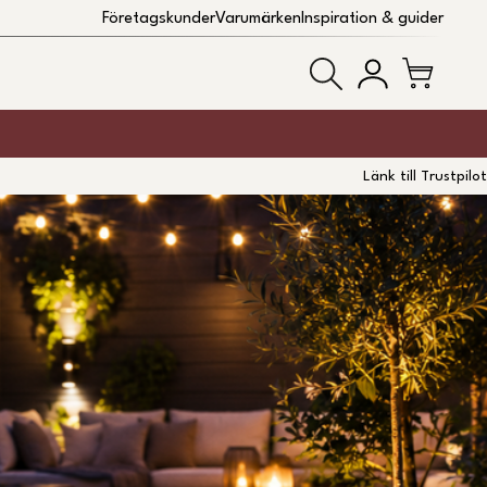
Företagskunder
Varumärken
Inspiration & guider
Länk till Trustpilot