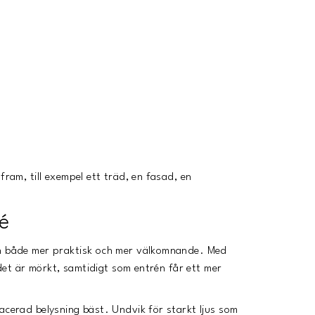
fram, till exempel ett träd, en fasad, en
é
jön både mer praktisk och mer välkomnande. Med
r det är mörkt, samtidigt som entrén får ett mer
acerad belysning bäst. Undvik för starkt ljus som