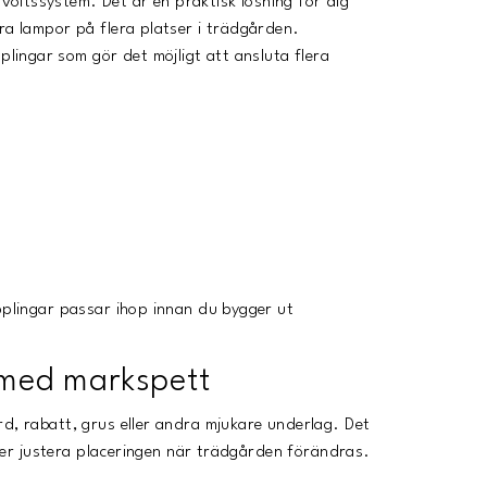
oltssystem. Det är en praktisk lösning för dig
ra lampor på flera platser i trädgården.
ingar som gör det möjligt att ansluta flera
opplingar passar ihop innan du bygger ut
 med markspett
rd, rabatt, grus eller andra mjukare underlag. Det
eller justera placeringen när trädgården förändras.