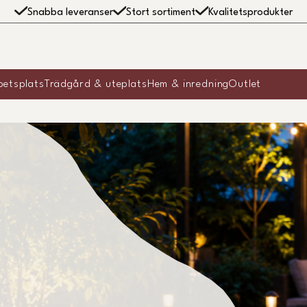
Snabba leveranser
Stort sortiment
Kvalitetsprodukter
betsplats
Trädgård & uteplats
Hem & inredning
Outlet
g