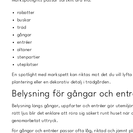
Markspotlights passar särskilt bra vid:
rabatter
buskar
träd
gångar
entréer
altaner
stenpartier
uteplatser
En spotlight med markspett kan riktas mot det du vill lyfta 
plantering eller en dekorativ detalj i trädgården.
Belysning för gångar och entr
Belysning längs gångar, uppfarter och entréer gör utemil
rätt ljus blir det enklare att röra sig säkert runt huset nä
genomarbetat uttryck.
För gångar och entréer passar ofta låg, riktad och jämnt pl