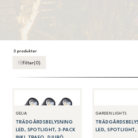
3
produkter
Filter
(
0
)
GELIA
GARDEN LIGHTS
TRÄDGÅRDSBELYSNING
TRÄDGÅRDSBELY
LED, SPOTLIGHT, 3-PACK
LED, SPOTLIGHT,
INKL TRAFO, DJURÖ