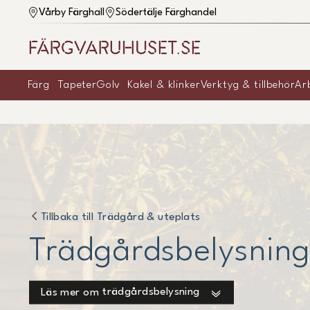
Vårby Färghall
Södertälje Färghandel
Färg
Tapeter
Golv
Kakel & klinker
Verktyg & tillbehör
Ar
Tillbaka till
Trädgård & uteplats
Trädgårdsbelysnin
trädgårdsbelysning
Läs mer om