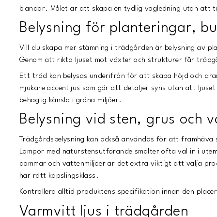
bländar. Målet är att skapa en tydlig vägledning utan att
Belysning för planteringar, b
Vill du skapa mer stämning i trädgården är belysning av pla
Genom att rikta ljuset mot växter och strukturer får trädg
Ett träd kan belysas underifrån för att skapa höjd och dra
mjukare accentljus som gör att detaljer syns utan att ljuset
behaglig känsla i gröna miljöer.
Belysning vid sten, grus och v
Trädgårdsbelysning kan också användas för att framhäva s
Lampor med naturstensutförande smälter ofta väl in i utem
dammar och vattenmiljöer är det extra viktigt att välja p
har rätt kapslingsklass.
Kontrollera alltid produktens specifikation innan den placer
Varmvitt ljus i trädgården