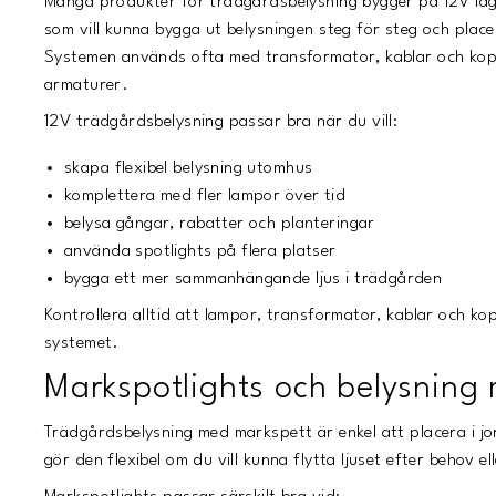
Många produkter för trädgårdsbelysning bygger på 12V lågv
som vill kunna bygga ut belysningen steg för steg och place
Systemen används ofta med transformator, kablar och koppl
armaturer.
12V trädgårdsbelysning passar bra när du vill:
skapa flexibel belysning utomhus
komplettera med fler lampor över tid
belysa gångar, rabatter och planteringar
använda spotlights på flera platser
bygga ett mer sammanhängande ljus i trädgården
Kontrollera alltid att lampor, transformator, kablar och k
systemet.
Markspotlights och belysning
Trädgårdsbelysning med markspett är enkel att placera i jo
gör den flexibel om du vill kunna flytta ljuset efter behov 