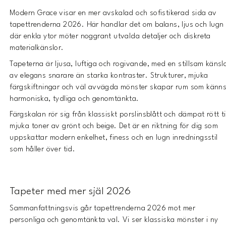
Modern Grace visar en mer avskalad och sofistikerad sida av
tapettrenderna 2026. Här handlar det om balans, ljus och lugn
där enkla ytor möter noggrant utvalda detaljer och diskreta
materialkänslor.
Tapeterna är ljusa, luftiga och rogivande, med en stillsam känsl
av elegans snarare än starka kontraster. Strukturer, mjuka
färgskiftningar och väl avvägda mönster skapar rum som känn
harmoniska, tydliga och genomtänkta.
Färgskalan rör sig från klassiskt porslinsblått och dämpat rött til
mjuka toner av grönt och beige. Det är en riktning för dig som
uppskattar modern enkelhet, finess och en lugn inredningsstil
som håller över tid.
Tapeter med mer själ 2026
Sammanfattningsvis går tapettrenderna 2026 mot mer
personliga och genomtänkta val. Vi ser klassiska mönster i ny