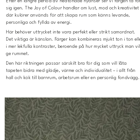
Efter en längre period av nedtonade nyanser ser vi färgen ta fö
sig igen. The Joy of Colour handlar om lust, mod och kreativitet
där kulörer används för att skapa rum som känns levande,
personliga och fyllda av energi.
Här behöver uttrycket inte vara perfekt eller strikt samordnat.
Det viktiga är känslan. Färger kan kombineras mjukt ton i ton ell
i mer lekfulla kontraster, beroende på hur mycket uttryck man vil
ge rummet.
Den här riktningen passar särskilt bra för dig som vill låta
tapeten bidra med glädje, värme och individualitet – i allt från
hall och kök till barnrum, arbetsrum eller en personlig fondvägg.