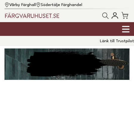
Vårby Färghall
Södertälje Färghandel
Länk till Trustpilot
BLACK WEEKEND 28 NOV-1 DEC