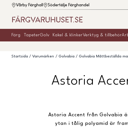
Vårby Färghall
Södertälje Färghandel
Färg
Tapeter
Golv
Kakel & klinker
Verktyg & tillbehör
Ar
Startsida
Varumärken
Golvabia
Golvabia Måttbeställda ma
Astoria Acce
Astoria Accent från Golvabia ä
ytan i tålig polyamid är fr