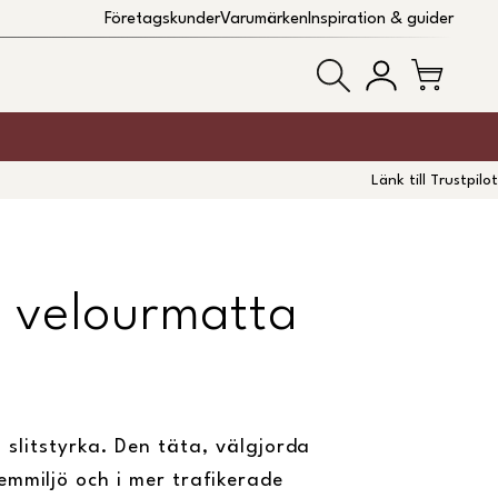
Företagskunder
Varumärken
Inspiration & guider
Länk till Trustpilot
t velourmatta
s
slitstyrka. Den täta, välgjorda
mmiljö och i mer trafikerade