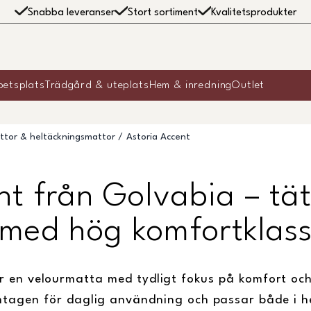
Snabba leveranser
Stort sortiment
Kvalitetsprodukter
betsplats
Trädgård & uteplats
Hem & inredning
Outlet
ttor & heltäckningsmattor
Astoria Accent
nt från Golvabia – tä
med hög komfortklas
r en velourmatta med tydligt fokus på komfort och 
amtagen för daglig användning och passar både i he