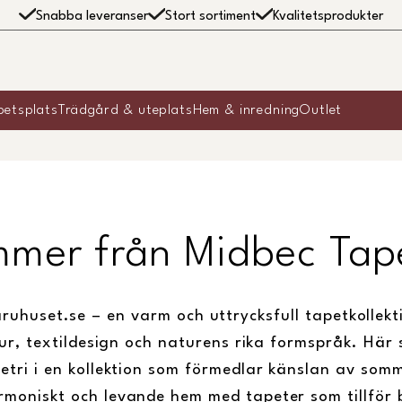
Snabba leveranser
Stort sortiment
Kvalitetsprodukter
betsplats
Trädgård & uteplats
Hem & inredning
Outlet
mer från Midbec Tap
uhuset.se – en varm och uttrycksfull tapetkollekt
ltur, textildesign och naturens rika formspråk. H
etri i en kollektion som förmedlar känslan av so
rmoniskt och levande hem med tapeter som tillför b