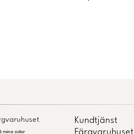
gvaruhuset
Kundtjänst
Färgvaruhuset
å mina sidor