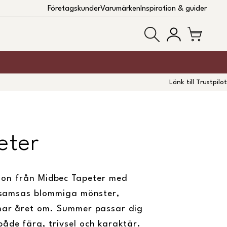
Företagskunder
Varumärken
Inspiration & guider
Länk till Trustpilot
eter
ion från Midbec Tapeter med
är samsas blommiga mönster,
mmar året om. Summer passar dig
åde färg, trivsel och karaktär.