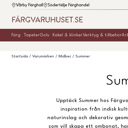
Vårby Färghall
Södertälje Färghandel
Färg
Tapeter
Golv
Kakel & klinker
Verktyg & tillbehör
Ar
Startsida
Varumärken
Midbec
Summer
Sum
Upptäck Summer hos Färgvar
inspiration från indisk ku
naturinslag och dekorativ geom
som vill skapa ett ombonat, ha