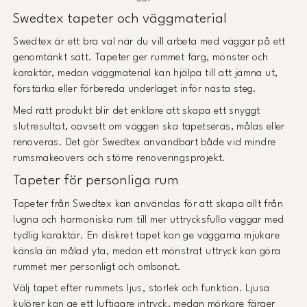
Swedtex tapeter och väggmaterial
Swedtex är ett bra val när du vill arbeta med väggar på ett
genomtänkt sätt. Tapeter ger rummet färg, mönster och
karaktär, medan väggmaterial kan hjälpa till att jämna ut,
förstärka eller förbereda underlaget inför nästa steg.
Med rätt produkt blir det enklare att skapa ett snyggt
slutresultat, oavsett om väggen ska tapetseras, målas eller
renoveras. Det gör Swedtex användbart både vid mindre
rumsmakeovers och större renoveringsprojekt.
Tapeter för personliga rum
Tapeter från Swedtex kan användas för att skapa allt från
lugna och harmoniska rum till mer uttrycksfulla väggar med
tydlig karaktär. En diskret tapet kan ge väggarna mjukare
känsla än målad yta, medan ett mönstrat uttryck kan göra
rummet mer personligt och ombonat.
Välj tapet efter rummets ljus, storlek och funktion. Ljusa
kulörer kan ge ett luftigare intryck, medan mörkare färger