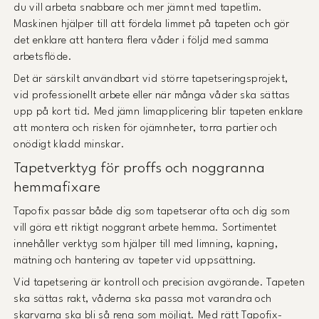
du vill arbeta snabbare och mer jämnt med tapetlim.
Maskinen hjälper till att fördela limmet på tapeten och gör
det enklare att hantera flera våder i följd med samma
arbetsflöde.
Det är särskilt användbart vid större tapetseringsprojekt,
vid professionellt arbete eller när många våder ska sättas
upp på kort tid. Med jämn limapplicering blir tapeten enklare
att montera och risken för ojämnheter, torra partier och
onödigt kladd minskar.
Tapetverktyg för proffs och noggranna
hemmafixare
Tapofix passar både dig som tapetserar ofta och dig som
vill göra ett riktigt noggrant arbete hemma. Sortimentet
innehåller verktyg som hjälper till med limning, kapning,
mätning och hantering av tapeter vid uppsättning.
Vid tapetsering är kontroll och precision avgörande. Tapeten
ska sättas rakt, våderna ska passa mot varandra och
skarvarna ska bli så rena som möjligt. Med rätt Tapofix-