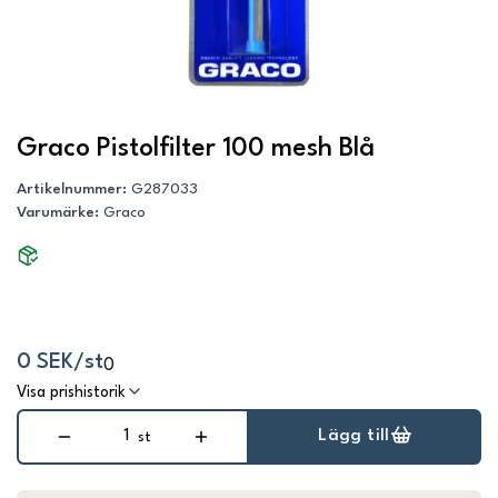
Graco Pistolfilter 100 mesh Blå
Artikelnummer
:
G287033
Varumärke
:
Graco
0 SEK/st
0
Visa prishistorik
Lägg till
st