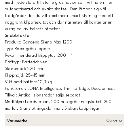
med medelstora till större gräsmattor som vill ha en mer
automatiserad och exakt skötsel. Den lämpar sig väl i
trädgårdar där du vill kombinera smart styrning med ett
noggrant klippresultat och där närheten till kanter är en
viktig del av helhetsintrycket.
Snabbfakta
Produkt: Gardena Sileno Max 1200
Typ: Robotgräsklippare
Rekommenderad klippyta: 1200 m²
Drifttyp: Batteridriven
Skärbredd: 220 mm
Klipphöjd: 25–45 mm
Vikt med batteri: 10,3 kg
Funktioner: LONA Intelligence, Trim-to-Edge, DuoConnect
Tillval: Antikollisionsradar säljs separat
Medföljer: Laddstation, 200 m begränsningskabel, 250
märlor, 6 anslutningsklämmor, 5 skarvkopplingar
Gardena
Varumärke
: