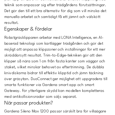
teknik som anpassar sig efter trädgårdens förutsättningar.
Det gör den till ett bra alternativ för dig som vill minska det
manuella arbetet och samtidigt få ett jämnt och välskött
resultat.
Egenskaper & fördelar
Robotgräsklipparen arbetar med LONA Intelligence, en AI-
baserad teknologi som kartlägger trädgården och gör det
möjligt att anpassa klippzoner och inställningar för ett mer
skräddarsytt resultat. Trim-to-Edge-tekniken gör att den
klipper så nära som 1 cm från fasta kanter som väggar och
staket, vilket minskar behovet av eftertrimning. De dubbla
knivdiskarna bidrar till effektiv klipptid och jämn täckning
över gräsytan. DuoConnect ger möjlighet att uppgradera till
smarta funktioner via Gardena smart app och smart
Gateway. För ytterligare skydd kan modellen kompletteras
med antikollisionsradar som säljs separat.
När passar produkten?
Gardena Sileno Max 1200 passar särskilt bra för villaägare