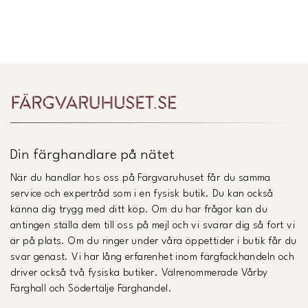
EoC Lasol Fasadmatt Malningsanvisningar april 2021.pdf
(
Öppnas i ny flik
)
Länk till Trustpilot
EoC Lasol Fasadmatt Produktblad aug 2025.pdf
(
Öppnas
i ny flik
)
EoC Lasol Fasadmatt Säkerhetsdatablad.pdf
(
Öppnas i ny
flik
)
EoC Lasol Fasadmatt Underhallsanvisningar april
2021.pdf
(
Öppnas i ny flik
)
Din färghandlare på nätet
När du handlar hos oss på Färgvaruhuset får du samma
service och expertråd som i en fysisk butik. Du kan också
känna dig trygg med ditt köp. Om du har frågor kan du
antingen ställa dem till oss på mejl och vi svarar dig så fort vi
är på plats. Om du ringer under våra öppettider i butik får du
svar genast. Vi har lång erfarenhet inom färgfackhandeln och
driver också två fysiska butiker. Välrenommerade Vårby
Färghall och Södertälje Färghandel.