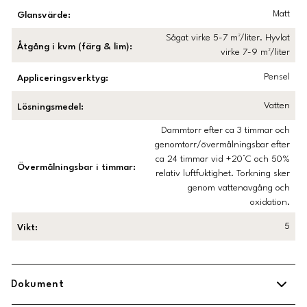
Matt
Glansvärde
:
Sågat virke 5-7 m²/liter. Hyvlat
Åtgång i kvm (färg & lim)
:
virke 7-9 m²/liter
Pensel
Appliceringsverktyg
:
Vatten
Lösningsmedel
:
Dammtorr efter ca 3 timmar och
genomtorr/övermålningsbar efter
ca 24 timmar vid +20°C och 50%
Övermålningsbar i timmar
:
relativ luftfuktighet. Torkning sker
genom vattenavgång och
oxidation.
5
Vikt
:
Dokument