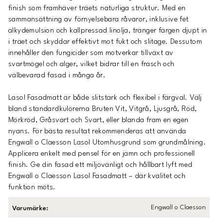
finish som framhäver träets naturliga struktur. Med en
sammansättning av förnyelsebara råvaror, inklusive fet
alkydemulsion och kallpressad linolja, tränger färgen djupt in
i träet och skyddar effektivt mot fukt och slitage. Dessutom
innehåller den fungicider som motverkar tillväxt av
svartmögel och alger, vilket bidrar till en fräsch och
välbevarad fasad i många år.
Lasol Fasadmatt är både slitstark och flexibel i färgval. Välj
bland standardkulörerna Bruten Vit, Vitgrå, Ljusgrå, Röd,
Mörkröd, Gråsvart och Svart, eller blanda fram en egen
nyans. För bästa resultat rekommenderas att använda
Engwall o Claesson Lasol Utomhusgrund som grundmålning.
Applicera enkelt med pensel för en jämn och professionell
finish. Ge din fasad ett miljövänligt och hållbart lyft med
Engwall o Claesson Lasol Fasadmatt – där kvalitet och
funktion möts.
Engwall o Claesson
Varumärke
: