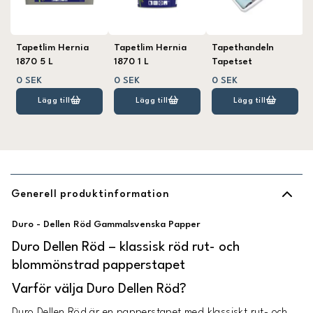
Tapetlim Hernia
Tapetlim Hernia
Tapethandeln
1870 5 L
1870 1 L
Tapetset
0 SEK
0 SEK
0 SEK
Lägg till
Lägg till
Lägg till
Generell produktinformation
Duro - Dellen Röd Gammalsvenska Papper
Duro Dellen Röd – klassisk röd rut- och
blommönstrad papperstapet
Varför välja Duro Dellen Röd?
Duro Dellen Röd är en papperstapet med klassiskt rut- och