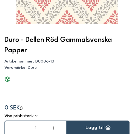
Duro - Dellen Röd Gammalsvenska
Papper
Artikelnummer
:
DU006-13
Varumärke
:
Duro
0 SEK
0
Visa prishistorik
Lägg till