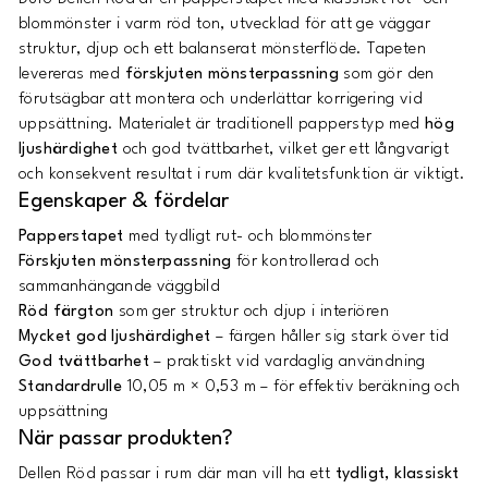
blommönster i varm röd ton, utvecklad för att ge väggar
struktur, djup och ett balanserat mönsterflöde. Tapeten
levereras med
förskjuten mönsterpassning
som gör den
förutsägbar att montera och underlättar korrigering vid
uppsättning. Materialet är traditionell papperstyp med
hög
ljushärdighet
och god tvättbarhet, vilket ger ett långvarigt
och konsekvent resultat i rum där kvalitetsfunktion är viktigt.
Egenskaper & fördelar
Papperstapet
med tydligt rut- och blommönster
Förskjuten mönsterpassning
för kontrollerad och
sammanhängande väggbild
Röd färgton
som ger struktur och djup i interiören
Mycket god ljushärdighet
– färgen håller sig stark över tid
God tvättbarhet
– praktiskt vid vardaglig användning
Standardrulle
10,05 m × 0,53 m – för effektiv beräkning och
uppsättning
När passar produkten?
Dellen Röd passar i rum där man vill ha ett
tydligt, klassiskt