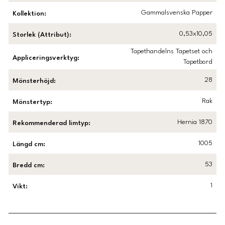
Gammalsvenska Papper
Kollektion
:
0,53x10,05
Storlek (Attribut)
:
Tapethandelns Tapetset och
Appliceringsverktyg
:
Tapetbord
28
Mönsterhöjd
:
Rak
Mönstertyp
:
Hernia 1870
Rekommenderad limtyp
:
1005
Längd cm
:
53
Bredd cm
:
1
Vikt
: