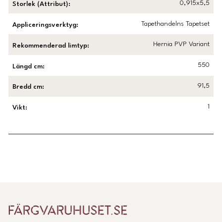
0,915x5,5
Storlek (Attribut)
:
Tapethandelns Tapetset
Appliceringsverktyg
:
Hernia PVP Variant
Rekommenderad limtyp
:
550
Längd cm
:
91,5
Bredd cm
:
1
Vikt
:
Länk till Trustpilot