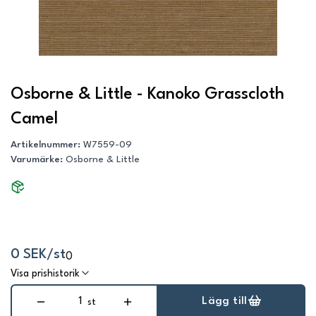
Osborne & Little - Kanoko Grasscloth
Camel
Artikelnummer
:
W7559-09
Varumärke
:
Osborne & Little
0 SEK/st
0
Visa prishistorik
Lägg till
st