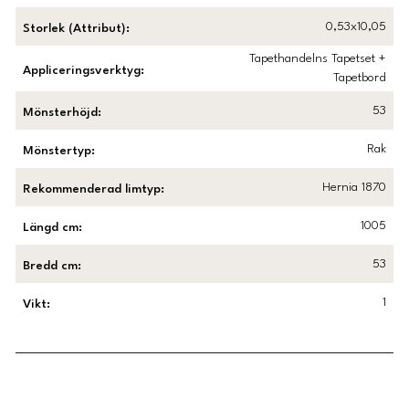
0,53x10,05
Storlek (Attribut)
:
Tapethandelns Tapetset +
Appliceringsverktyg
:
Tapetbord
53
Mönsterhöjd
:
Rak
Mönstertyp
:
Hernia 1870
Rekommenderad limtyp
:
1005
Längd cm
:
53
Bredd cm
:
1
Vikt
:
Länk till Trustpilot