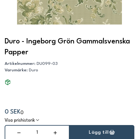
Duro - Ingeborg Grön Gammalsvenska
Papper
Artikelnummer
:
DU099-03
Varumärke
:
Duro
0 SEK
0
Visa prishistorik
Lägg till