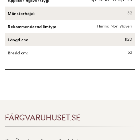
Tapethandelns Tapetset
Appliceringsverktyg
:
32
Mönsterhöjd
:
Hernia Non Woven
Rekommenderad limtyp
:
1120
Längd cm
:
53
Bredd cm
:
Länk till Trustpilot