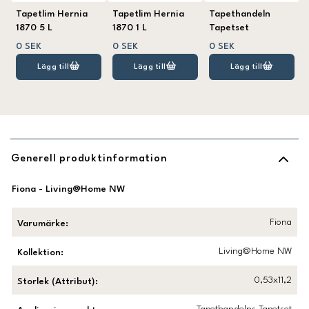
Tapetlim Hernia
Tapetlim Hernia
Tapethandeln
1870 5 L
1870 1 L
Tapetset
0 SEK
0 SEK
0 SEK
Lägg till
Lägg till
Lägg till
Generell produktinformation
Fiona - Living@Home NW
Fiona
Varumärke
:
Living@Home NW
Kollektion
:
0,53x11,2
Storlek (Attribut)
: