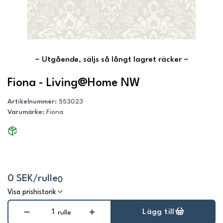
~
Utgående, säljs så långt lagret räcker
~
Fiona - Living@Home NW
Artikelnummer
:
553023
Varumärke
:
Fiona
0 SEK/rulle
0
Visa prishistorik
Lägg till
rulle