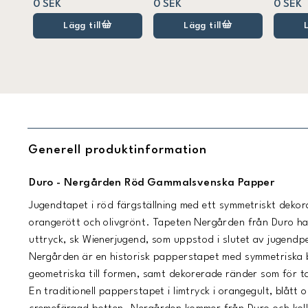
0 SEK
0 SEK
0 SEK
Lägg till
Lägg till
Generell produktinformation
Duro - Nergården Röd Gammalsvenska Papper
Jugendtapet i röd färgställning med ett symmetriskt dekor
orangerött och olivgrönt. Tapeten Nergården från Duro har
uttryck, sk Wienerjugend, som uppstod i slutet av jugendp
Nergården är en historisk papperstapet med symmetriska 
geometriska till formen, samt dekorerade ränder som för ta
En traditionell papperstapet i limtryck i orangegult, blått 