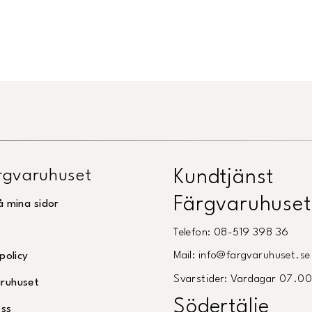
Länk till Trustpilot
gvaruhuset
Kundtjänst
Färgvaruhuset
å mina sidor
Telefon: 08-519 398 36
Mail: info@fargvaruhuset.se
policy
Svarstider: Vardagar 07.0
ruhuset
Södertälje
oss