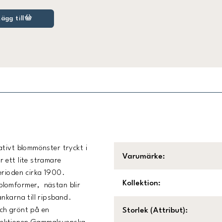
Lägg till
ativt blommönster tryckt i
Varumärke
:
 ett lite stramare
erioden cirka 1900.
Kollektion
:
blomformer, nästan blir
nkarna till ripsband.
och grönt på en
Storlek (Attribut)
: