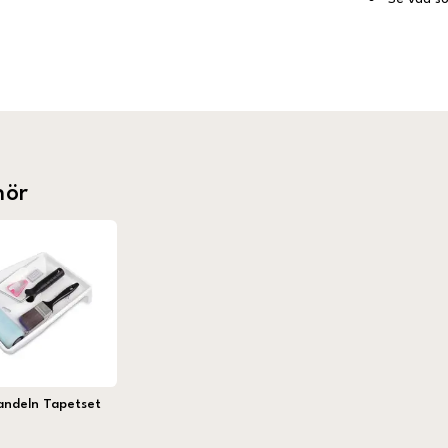
hör
andeln Tapetset