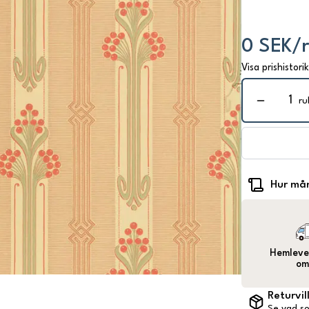
0 SEK/r
Visa prishistori
ru
Hur mån
Hemlever
om
Returvil
Se vad so