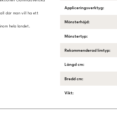
lektionen Gammalsvenska
Appliceringsverktyg
:
ll där man vill ha ett
Mönsterhöjd
:
inom hela landet.
Mönstertyp
:
Rekommenderad limtyp
:
Längd cm
:
Bredd cm
:
Vikt
: