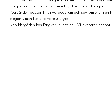
cremefärgad botten. Nergården kommer från Duro och kol
papper där den finns i sammanlagt tre färgställningar.
Nergården passar fint i vardagsrum och sovrum eller i en ha
elegant, men lite stramare uttryck.
Köp Nergåden hos Färgvaruhuset.se - Vi levererar snabbt 