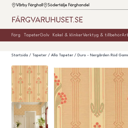
Vårby Färghall
Södertälje Färghandel
Färg
Tapeter
Golv
Kakel & klinker
Verktyg & tillbehör
Ar
Startsida
Tapeter
Alla Tapeter
Duro - Nergården Röd Gam