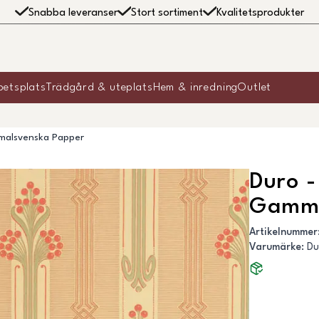
Snabba leveranser
Stort sortiment
Kvalitetsprodukter
betsplats
Trädgård & uteplats
Hem & inredning
Outlet
malsvenska Papper
Duro 
Gamma
Artikelnummer
Varumärke
:
Du