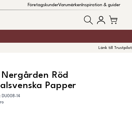
Företagskunder
Varumärken
Inspiration & guider
Länk till Trustpilot
- Nergården Röd
lsvenska Papper
:
DU008-14
ro