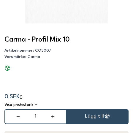
Carma - Profil Mix 10
Artikelnummer
:
CO3007
Varumärke
:
Carma
0 SEK
0
Visa prishistorik
Lägg till