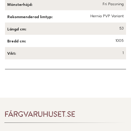
Fri Passning
Mönsterhöjd
:
Hernia PVP Variant
Rekommenderad limtyp
:
53
Längd cm
:
1005
Bredd cm
:
1
Vikt
:
Länk till Trustpilot