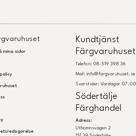
gvaruhuset
Kundtjänst
Färgvaruhuset
å mina sidor
Telefon: 08-519 398 36
Mail: info@fargvaruhuset.se
policy
Svarstider: Vardagar 07.0
ruhuset
Södertälje
oss
Färghandel
cy
Adress:
Uthamnsvägen 2
ghetsredogörelse
151 39 Södertälje