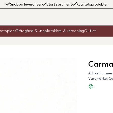
Snabba leveranser
Stort sortiment
Kvalitetsprodukter
betsplats
Trädgård & uteplats
Hem & inredning
Outlet
Carma 
Artikelnummer
Varumärke
:
C