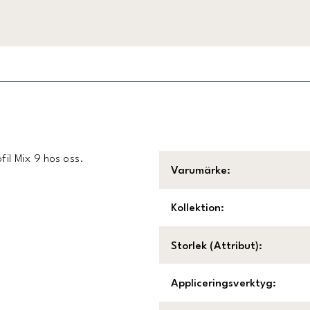
ofil Mix 9 hos oss.
Varumärke
:
Kollektion
:
Storlek (Attribut)
:
Appliceringsverktyg
: