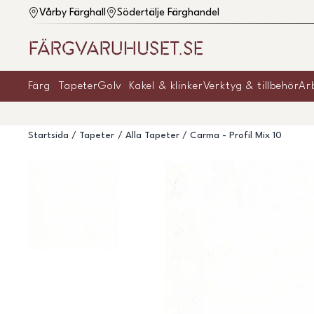
Vårby Färghall
Södertälje Färghandel
Färg
Tapeter
Golv
Kakel & klinker
Verktyg & tillbehör
Ar
Startsida
Tapeter
Alla Tapeter
Carma - Profil Mix 10