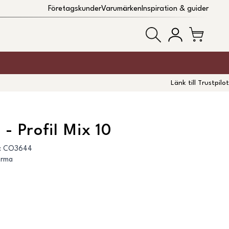
Företagskunder
Varumärken
Inspiration & guider
Länk till Trustpilot
- Profil Mix 10
:
CO3644
arma