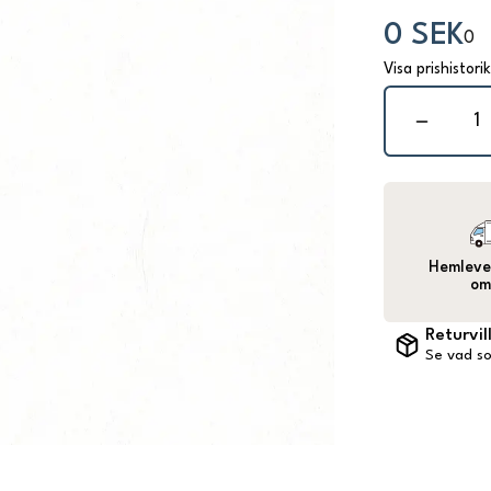
0 SEK
0
Visa prishistori
Hemlever
om
Returvil
Se vad so