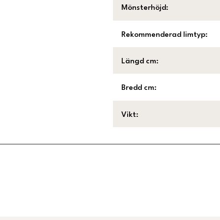
Mönsterhöjd
:
Rekommenderad limtyp
:
Längd cm
:
Bredd cm
:
Vikt
:
Länk till Trustpilot