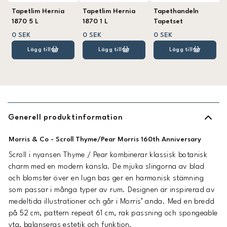
Tapetlim Hernia
Tapetlim Hernia
Tapethandeln
1870 5 L
1870 1 L
Tapetset
0 SEK
0 SEK
0 SEK
Lägg till
Lägg till
Lägg till
Generell produktinformation
Morris & Co - Scroll Thyme/Pear Morris 160th Anniversary
Scroll i nyansen Thyme / Pear kombinerar klassisk botanisk
charm med en modern känsla. De mjuka slingorna av blad
och blomster över en lugn bas ger en harmonisk stämning
som passar i många typer av rum. Designen är inspirerad av
medeltida illustrationer och går i Morris’ anda. Med en bredd
på 52 cm, pattern repeat 61 cm, rak passning och spongeable
yta, balanseras estetik och funktion.