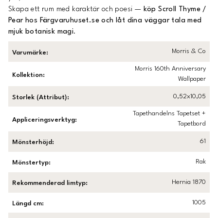
Skapa ett rum med karaktär och poesi —
köp Scroll Thyme /
Pear hos Färgvaruhuset.se och låt dina väggar tala med
mjuk botanisk magi
.
Morris & Co
Varumärke
:
Morris 160th Anniversary
Kollektion
:
Wallpaper
0,52x10,05
Storlek (Attribut)
:
Tapethandelns Tapetset +
Appliceringsverktyg
:
Tapetbord
61
Mönsterhöjd
:
Rak
Mönstertyp
:
Hernia 1870
Rekommenderad limtyp
:
1005
Längd cm
: