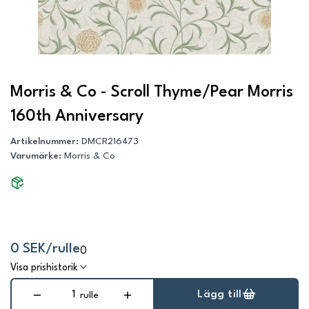
Morris & Co - Scroll Thyme/Pear Morris
160th Anniversary
Artikelnummer
:
DMCR216473
Varumärke
:
Morris & Co
0 SEK/rulle
0
Visa prishistorik
Lägg till
rulle