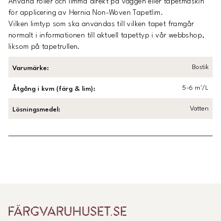
Använd roller och limma direkt på väggen eller tapetmaskin
för applicering av Hernia Non-Woven Tapetlim.
Vilken limtyp som ska användas till vilken tapet framgår
normalt i informationen till aktuell tapettyp i vår webbshop,
liksom på tapetrullen.
Bostik
Varumärke
:
5-6 m²/L
Åtgång i kvm (färg & lim)
:
Vatten
Lösningsmedel
:
Länk till Trustpilot