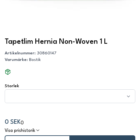
Tapetlim Hernia Non-Woven 1 L
Artikelnummer
:
30860147
Varumärke
:
Bostik
Storlek
0 SEK
0
Visa prishistorik