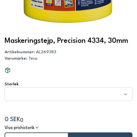
Maskeringstejp, Precision 4334, 30mm
Artikelnummer
:
AL269383
Varumärke
:
Tesa
Storlek
0 SEK
0
Visa prishistorik