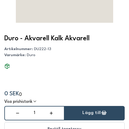
Duro - Akvarell Kalk Akvarell
Artikelnummer
:
DU222-13
Varumärke
:
Duro
0 SEK
0
Visa prishistorik
Lägg till
Beställ tapetprov