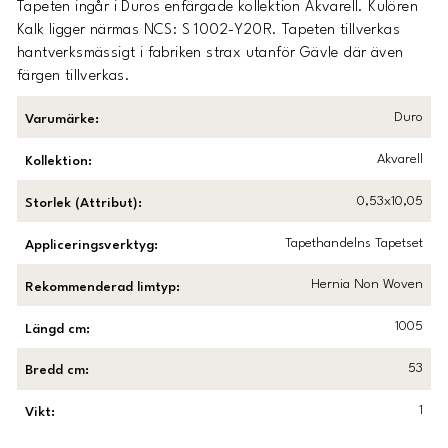
Tapeten ingår i Duros enfärgade kollektion Akvarell. Kulören
Kalk ligger närmas NCS:
S 1002-Y20R.
Tapeten tillverkas
hantverksmässigt i fabriken strax utanför Gävle där även
färgen tillverkas.
Duro
Varumärke
:
Akvarell
Kollektion
:
0,53x10,05
Storlek (Attribut)
:
Tapethandelns Tapetset
Appliceringsverktyg
:
Hernia Non Woven
Rekommenderad limtyp
:
1005
Längd cm
:
53
Bredd cm
:
1
Vikt
: