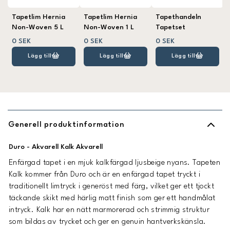
Tapetlim Hernia
Tapetlim Hernia
Tapethandeln
Non-Woven 5 L
Non-Woven 1 L
Tapetset
0 SEK
0 SEK
0 SEK
Lägg till
Lägg till
Lägg till
Generell produktinformation
Duro - Akvarell Kalk Akvarell
Enfärgad tapet i en mjuk kalkfärgad ljusbeige nyans. Tapeten
Kalk kommer från Duro och är en enfärgad tapet tryckt i
traditionellt limtryck i generöst med färg, vilket ger ett tjockt
täckande skikt med härlig matt finish som ger ett handmålat
intryck. Kalk har en nätt marmorerad och strimmig struktur
som bildas av trycket och ger en genuin hantverkskänsla.