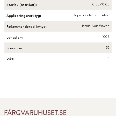
0,53x10,05
Storlek (Attribut)
:
Tapethandelns Tapetset
Appliceringsverktyg
:
Hernia Non Woven
Rekommenderad limtyp
:
1005
Längd cm
:
53
Bredd cm
:
1
Vikt
:
Länk till Trustpilot