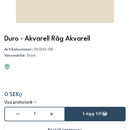
Duro - Akvarell Råg Akvarell
Artikelnummer
:
DU222-05
Varumärke
:
Duro
0 SEK
0
Visa prishistorik
Lägg till
Beställ tapetprov