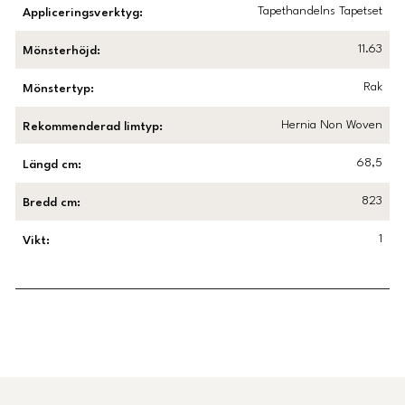
Tapethandelns Tapetset
Appliceringsverktyg
:
11.63
Mönsterhöjd
:
Rak
Mönstertyp
:
Hernia Non Woven
Rekommenderad limtyp
:
68,5
Längd cm
:
823
Bredd cm
:
1
Vikt
:
Länk till Trustpilot