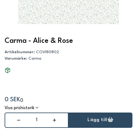
Carma - Alice & Rose
Artikelnummer
:
COVI80802
Varumärke
:
Carma
0 SEK
0
Visa prishistorik
Lägg till