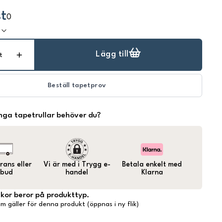
t
0
k
Lägg till
t
Beställ tapetprov
ga tapetrullar behöver du?
ans eller
Vi är med i Trygg e-
Betala enkelt med
bud
handel
Klarna
lkor beror på produkttyp.
m gäller för denna produkt (öppnas i ny flik)