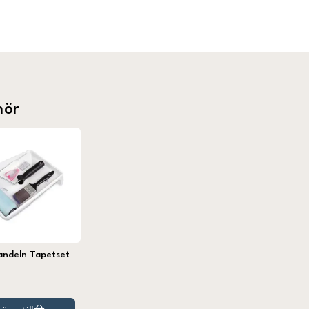
hör
andeln Tapetset