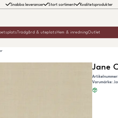
Snabba leveranser
Stort sortiment
Kvalitetsprodukter
betsplats
Trädgård & uteplats
Hem & inredning
Outlet
er
Jane C
Artikelnummer
Varumärke
:
Ja