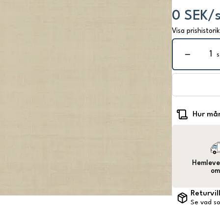
0 SEK/s
Visa prishistori
s
Hur mån
Hemlever
om
Returvil
Se vad so