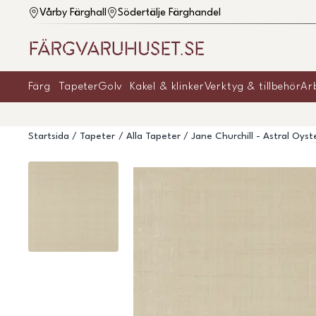
Vårby Färghall
Södertälje Färghandel
Färg
Tapeter
Golv
Kakel & klinker
Verktyg & tillbehör
Ar
Startsida
Tapeter
Alla Tapeter
Jane Churchill - Astral Oyst