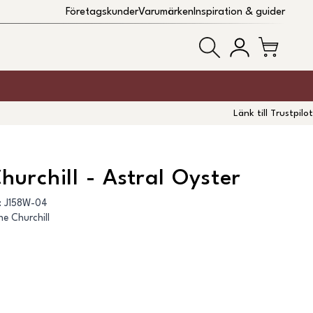
Företagskunder
Varumärken
Inspiration & guider
Länk till Trustpilot
hurchill - Astral Oyster
:
J158W-04
ne Churchill