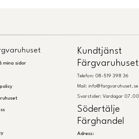
gvaruhuset
Kundtjänst
Färgvaruhuset
å mina sidor
Telefon: 08-519 398 36
Mail: info@fargvaruhuset.se
policy
Svarstider: Vardagar 07.0
ruhuset
Södertälje
oss
Färghandel
cy
Adress: