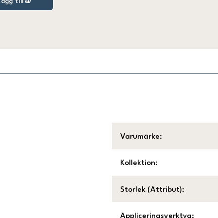
Lägg till
Varumärke
:
Kollektion
:
Storlek (Attribut)
:
Appliceringsverktyg
: