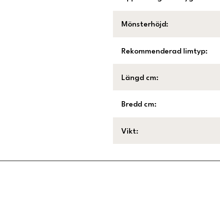
Mönsterhöjd
:
Rekommenderad limtyp
:
Längd cm
:
Bredd cm
:
Vikt
:
Länk till Trustpilot