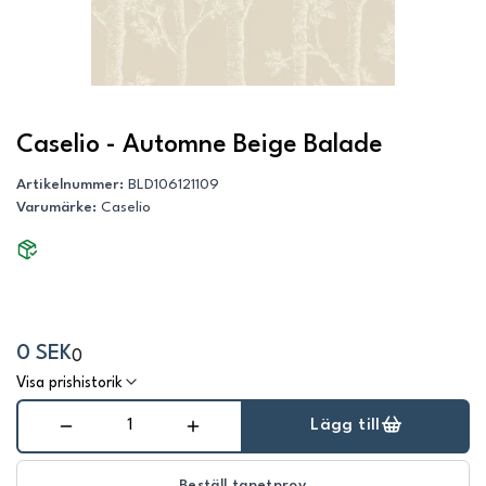
Caselio - Automne Beige Balade
Artikelnummer
:
BLD106121109
Varumärke
:
Caselio
0 SEK
0
Visa prishistorik
Lägg till
Beställ tapetprov