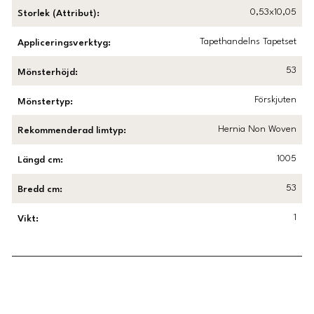
0,53x10,05
Storlek (Attribut)
:
Tapethandelns Tapetset
Appliceringsverktyg
:
53
Mönsterhöjd
:
Förskjuten
Mönstertyp
:
Hernia Non Woven
Rekommenderad limtyp
:
1005
Längd cm
:
53
Bredd cm
:
1
Vikt
:
Länk till Trustpilot