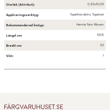
0,53x10,05
Storlek (Attribut)
:
Tapethandelns Tapetset
Appliceringsverktyg
:
Hernia Non Woven
Rekommenderad limtyp
:
1005
Längd cm
:
53
Bredd cm
:
1
Vikt
:
Länk till Trustpilot