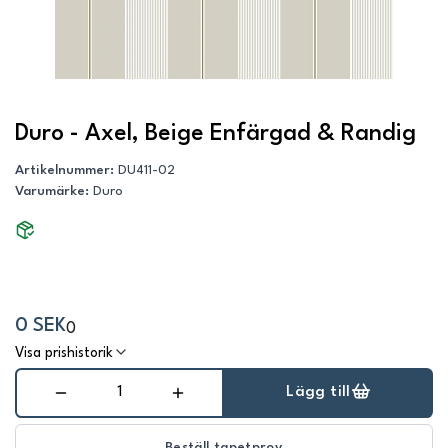
Duro - Axel, Beige Enfärgad & Randig
Artikelnummer
:
DU411-02
Varumärke
:
Duro
0 SEK
0
Visa prishistorik
Lägg till
Beställ tapetprov