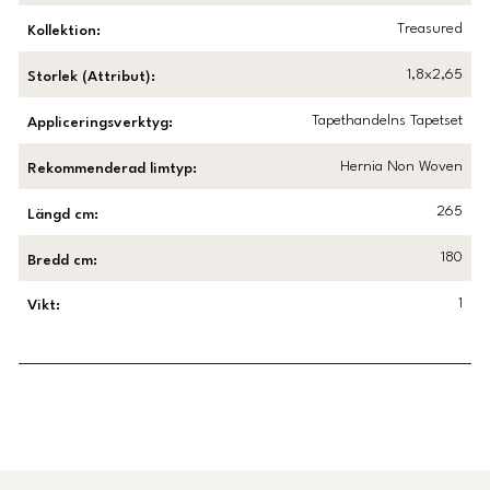
Treasured
Kollektion
:
1,8x2,65
Storlek (Attribut)
:
Tapethandelns Tapetset
Appliceringsverktyg
:
Hernia Non Woven
Rekommenderad limtyp
:
265
Längd cm
:
180
Bredd cm
:
1
Vikt
:
Länk till Trustpilot