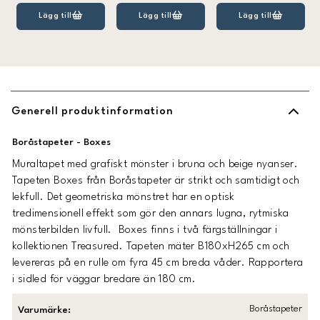
Lägg till
Lägg till
Lägg till
Generell produktinformation
Boråstapeter - Boxes
Muraltapet med grafiskt mönster i bruna och beige nyanser.
Tapeten Boxes från Boråstapeter är strikt och samtidigt och
lekfull. Det geometriska mönstret har en optisk
tredimensionell effekt som gör den annars lugna, rytmiska
mönsterbilden livfull. Boxes finns i två färgställningar i
kollektionen Treasured. Tapeten mäter B180xH265 cm och
levereras på en rulle om fyra 45 cm breda våder. Rapportera
i sidled för väggar bredare än 180 cm.
Boråstapeter
Varumärke
: