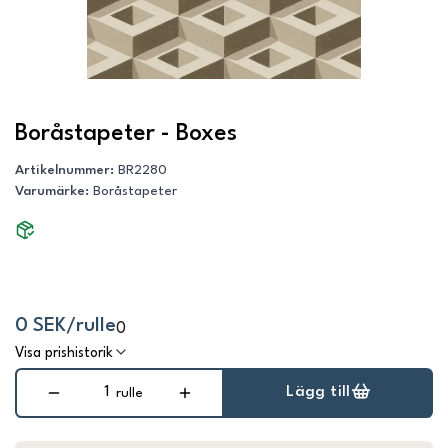
Boråstapeter - Boxes
Artikelnummer
:
BR2280
Varumärke
:
Boråstapeter
0 SEK/rulle
0
Visa prishistorik
Lägg till
rulle