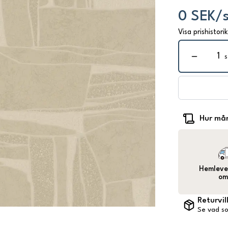
0 SEK/s
Visa prishistori
s
Hur mån
Hemlever
om
Returvil
Se vad so