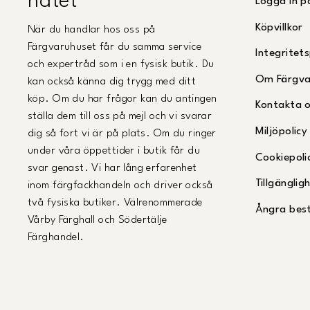
nätet
Logga in p
Köpvillkor
När du handlar hos oss på
Färgvaruhuset får du samma service
Integritets
och expertråd som i en fysisk butik. Du
Om Färgva
kan också känna dig trygg med ditt
köp. Om du har frågor kan du antingen
Kontakta 
ställa dem till oss på mejl och vi svarar
Miljöpolicy
dig så fort vi är på plats. Om du ringer
under våra öppettider i butik får du
Cookiepoli
svar genast. Vi har lång erfarenhet
Tillgängli
inom färgfackhandeln och driver också
två fysiska butiker. Välrenommerade
Ångra best
Vårby Färghall och Södertälje
Färghandel.