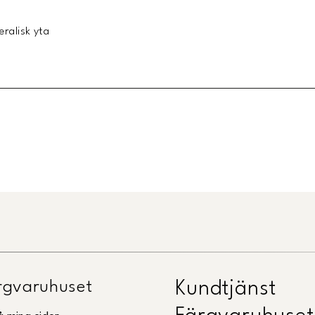
eralisk yta
Länk till Trustpilot
gvaruhuset
Kundtjänst