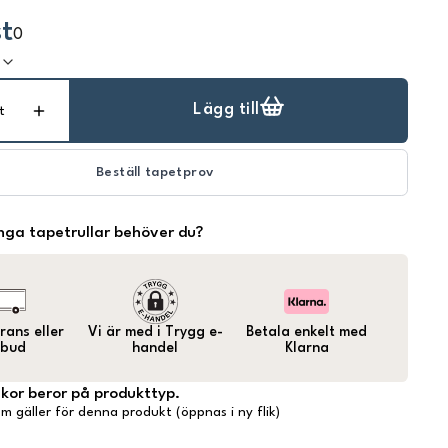
t
0
k
Lägg till
t
Beställ tapetprov
ga tapetrullar behöver du?
ans eller
Vi är med i Trygg e-
Betala enkelt med
bud
handel
Klarna
lkor beror på produkttyp.
m gäller för denna produkt (öppnas i ny flik)