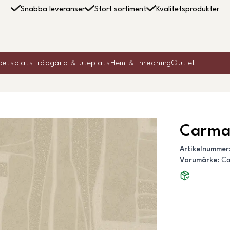
Snabba leveranser
Stort sortiment
Kvalitetsprodukter
betsplats
Trädgård & uteplats
Hem & inredning
Outlet
Carma
Artikelnummer
Varumärke
:
C