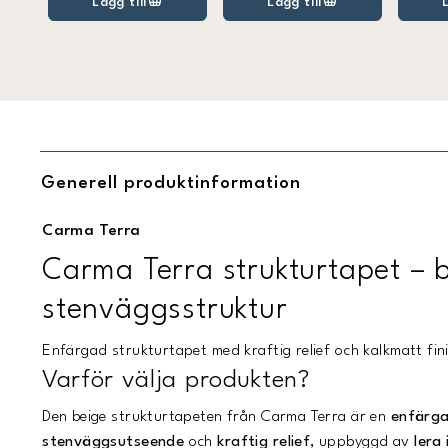
Lägg till
Lägg till
Generell produktinformation
Carma Terra
Carma Terra strukturtapet – 
stenväggsstruktur
Enfärgad strukturtapet med kraftig relief och kalkmatt fin
Varför välja produkten?
Den beige strukturtapeten från Carma Terra är en
enfärg
stenväggsutseende
och
kraftig relief
, uppbyggd av
lera 