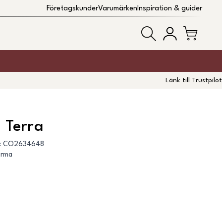
Företagskunder
Varumärken
Inspiration & guider
Länk till Trustpilot
 Terra
:
CO2634648
arma