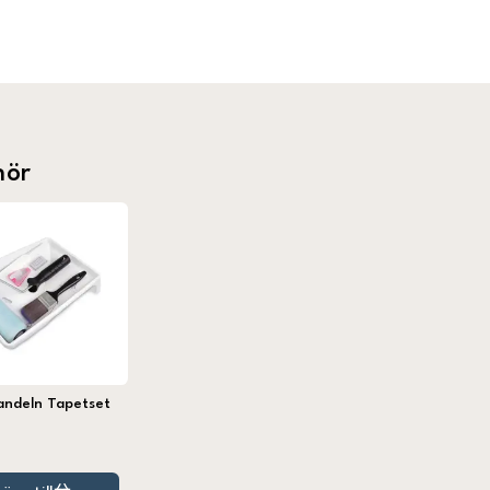
hör
andeln Tapetset