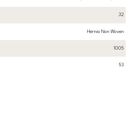
32
Hernia Non Woven
1005
53