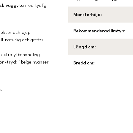
lisk väggyta
med tydlig
Mönsterhöjd
:
Rekommenderad limtyp
:
ruktur och djup
 naturlig och giftfri
Längd cm
:
 extra ytbehandling
on-tryck i beige nyanser
Bredd cm
:
as