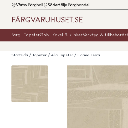
Vårby Färghall
Södertälje Färghandel
Färg
Tapeter
Golv
Kakel & klinker
Verktyg & tillbehör
Ar
Startsida
Tapeter
Alla Tapeter
Carma Terra