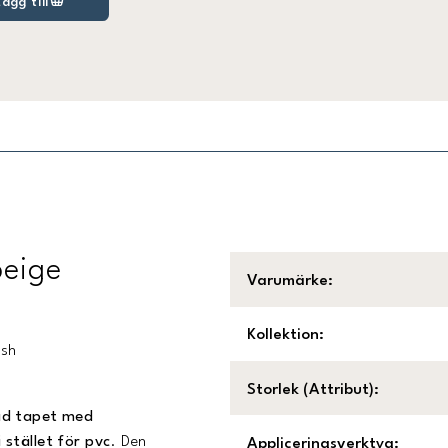
Lägg till
beige
Varumärke
:
Kollektion
:
ish
Storlek (Attribut)
:
ad tapet med
i stället för pvc
. Den
Appliceringsverktyg
: