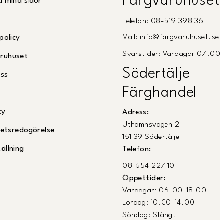
Färgvaruhuset
å mina sidor
Telefon: 08-519 398 36
Mail: info@fargvaruhuset.se
policy
Svarstider: Vardagar 07.0
ruhuset
Södertälje
oss
Färghandel
cy
Adress:
Uthamnsvägen 2
ghetsredogörelse
151 39 Södertälje
ällning
Telefon:
08-554 227 10
Öppettider:
Vardagar: 06.00-18.00
Lördag: 10.00-14.00
Söndag: Stängt