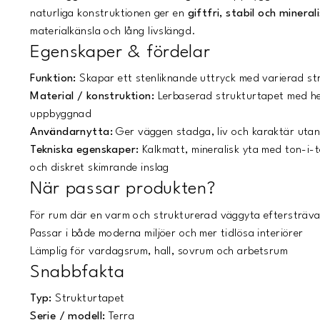
naturliga konstruktionen ger en
giftfri, stabil och minera
materialkänsla och lång livslängd.
Egenskaper & fördelar
Funktion:
Skapar ett stenliknande uttryck med varierad st
Material / konstruktion:
Lerbaserad strukturtapet med helt
uppbyggnad
Användarnytta:
Ger väggen stadga, liv och karaktär utan
Tekniska egenskaper:
Kalkmatt, mineralisk yta med ton-i-t
och diskret skimrande inslag
När passar produkten?
För rum där en varm och strukturerad väggyta eftersträv
Passar i både moderna miljöer och mer tidlösa interiörer
Lämplig för vardagsrum, hall, sovrum och arbetsrum
Snabbfakta
Typ:
Strukturtapet
Serie / modell:
Terra