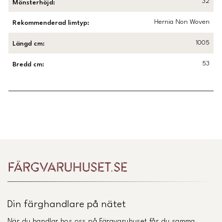
32
Mönsterhöjd
:
Hernia Non Woven
Rekommenderad limtyp
:
1005
Längd cm
:
53
Bredd cm
:
Länk till Trustpilot
Din färghandlare på nätet
När du handlar hos oss på Färgvaruhuset får du samma