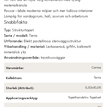
För rum där en mjuk färg kombineras med tydlig
materialkänsla
Passar i både moderna miljöer och mer tidlösa interiörer
Lämplig för vardagsrum, hall, sovrum och arbetsrum
Snabbfakta
Typ:
Strukturtapet
Serie / modell:
Terra
Utförande:
Blekt pastellrosa stenväggsstruktur
Ytbehandling / material:
Lerbaserad, giftfri, kalkmatt
mineralisk yta
Användningsområde:
Inomhusväggar
Carma
Varumärke
:
Terra
Kollektion
:
0,53x10,05
Storlek (Attribut)
:
Tapethandelns Tapetset
Appliceringsverktyg
: