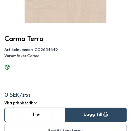
Carma Terra
Artikelnummer
:
CO2634649
Varumärke
:
Carma
0 SEK/st
0
Visa prishistorik
Lägg till
st
Beställ tapetprov