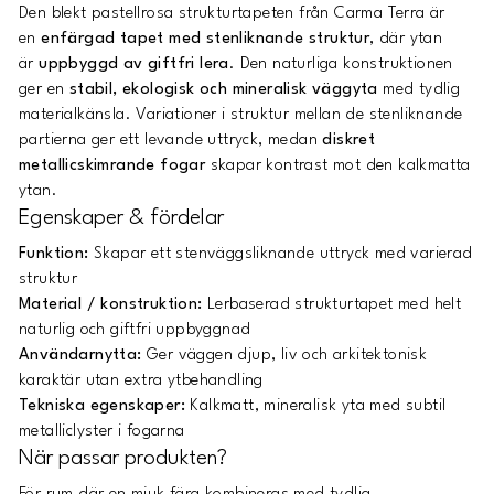
Den blekt pastellrosa strukturtapeten från Carma Terra är
en
enfärgad tapet med stenliknande struktur
, där ytan
är
uppbyggd av giftfri lera
. Den naturliga konstruktionen
ger en
stabil, ekologisk och mineralisk väggyta
med tydlig
materialkänsla. Variationer i struktur mellan de stenliknande
partierna ger ett levande uttryck, medan
diskret
metallicskimrande fogar
skapar kontrast mot den kalkmatta
ytan.
Egenskaper & fördelar
Funktion:
Skapar ett stenväggsliknande uttryck med varierad
struktur
Material / konstruktion:
Lerbaserad strukturtapet med helt
naturlig och giftfri uppbyggnad
Användarnytta:
Ger väggen djup, liv och arkitektonisk
karaktär utan extra ytbehandling
Tekniska egenskaper:
Kalkmatt, mineralisk yta med subtil
metalliclyster i fogarna
När passar produkten?