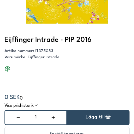
Eijffinger Intrade - PIP 2016
Artikelnummer
:
IT375083
Varumärke
:
Eijffinger Intrade
0 SEK
0
Visa prishistorik
Lägg till
Beställ tapetprov