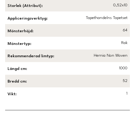
0,52x10
Storlek (Attribut)
:
Tapethandelns Tapetset
Appliceringsverktyg
:
64
Mönsterhöjd
:
Rak
Mönstertyp
:
Hernia Non Woven
Rekommenderad limtyp
:
1000
Längd cm
:
52
Bredd cm
:
1
Vikt
:
Länk till Trustpilot