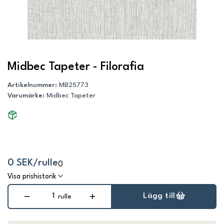
Midbec Tapeter - Filorafia
Artikelnummer
:
MB25773
Varumärke
:
Midbec Tapeter
0 SEK/rulle
0
Visa prishistorik
Lägg till
rulle