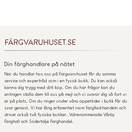
Midbec Uppsättningsanvisning.pdf
(
Öppnas i ny flik
)
Länk till Trustpilot
Din färghandlare på nätet
När du handlar hos oss på Färgvaruhuset får du samma
service och expertråd som i en fysisk butik. Du kan också
känna dig trygg med ditt köp. Om du har frågor kan du
antingen ställa dem till oss på mejl och vi svarar dig så fort vi
är på plats. Om du ringer under våra öppettider i butik får du
svar genast. Vi har lång erfarenhet inom färgfackhandeln och
driver också två fysiska butiker. Välrenommerade Vårby
Färghall och Södertälje Färghandel.