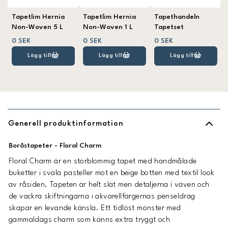
Tapetlim Hernia
Tapetlim Hernia
Tapethandeln
Non-Woven 5 L
Non-Woven 1 L
Tapetset
0 SEK
0 SEK
0 SEK
Lägg till
Lägg till
Lägg till
Generell produktinformation
Boråstapeter - Floral Charm
Floral Charm är en storblommig tapet med handmålade
buketter i svala pasteller mot en beige botten med textil look
av råsiden. Tapeten är helt slät men detaljerna i väven och
de vackra skiftningarna i akvarellfärgernas penseldrag
skapar en levande känsla. Ett tidlöst mönster med
gammaldags charm som känns extra tryggt och