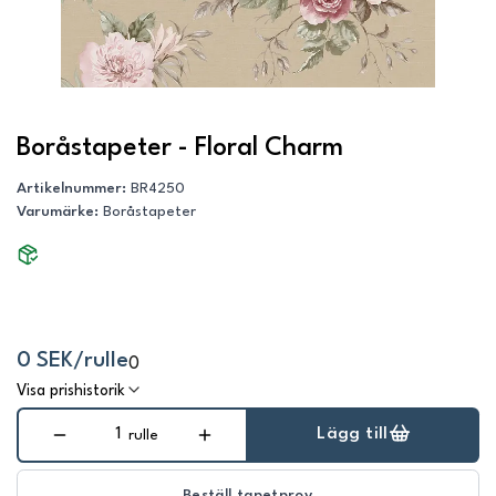
Boråstapeter - Floral Charm
Artikelnummer
:
BR4250
Varumärke
:
Boråstapeter
0 SEK/rulle
0
Visa prishistorik
Lägg till
rulle
Beställ tapetprov