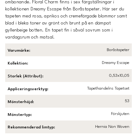
ombonande. Floral Charm finns i sex färgställningar i
kollektionen Dreamy Escape från Boråstapeter. Här ser du
tapeten med rosa, aprikos och cremefärgade blommor samt
blad i bleka toner av grönt och brunt på en dämpat
gyllenbeige botten. En tapet fin i såväl sovrum som i
vardagsrum och matsal.
Boråstapeter
Varumärke
:
Dreamy Escape
Kollektion
:
0,53x10,05
Storlek (Attribut)
:
Tapethandelns Tapetset
Appliceringsverktyg
:
53
Mönsterhöjd
:
Förskjuten
Mönstertyp
:
Hernia Non Woven
Rekommenderad limtyp
: