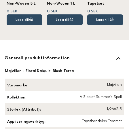
Non-Woven 5 L
Non-Woven 1 L
Tapetset
0 SEK
0 SEK
0 SEK
Lägg till
Lägg till
Lägg till
Generell produktinformation
Majvillan - Floral Daiquiri Blush Terra
Majvillan
Varumärke
:
A Sipp of Summer's Spell
Kollektion
:
1,96x2,5
Storlek (Attribut)
:
Tapethandelns Tapetset
Appliceringsverktyg
: