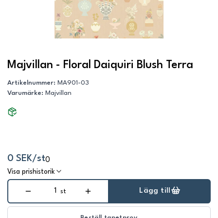
Majvillan - Floral Daiquiri Blush Terra
Artikelnummer
:
MA901-03
Varumärke
:
Majvillan
0 SEK/st
0
Visa prishistorik
Lägg till
st
Beställ tapetprov