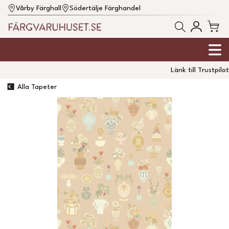
Vårby Färghall
Södertälje Färghandel
Länk till Trustpilot
Alla Tapeter