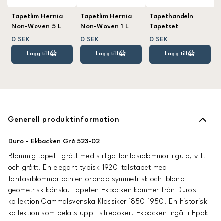
Tapetlim Hernia
Tapetlim Hernia
Tapethandeln
Non-Woven 5 L
Non-Woven 1 L
Tapetset
0 SEK
0 SEK
0 SEK
Lägg till
Lägg till
Lägg till
Generell produktinformation
Duro - Ekbacken Grå 523-02
Blommig tapet i grått med sirliga fantasiblommor i guld, vitt
och grått. En elegant typisk 1920-talstapet med
fantasiblommor och en ordnad symmetrisk och ibland
geometrisk känsla. Tapeten Ekbacken kommer från Duros
kollektion Gammalsvenska Klassiker 1850-1950. En historisk
kollektion som delats upp i stilepoker. Ekbacken ingår i Epok