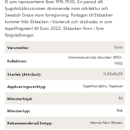
III som representerar åren 1915-1930. En period då
tjugotalsklassicismen dominerade inom arkitektur och
Swedish Grace inom formgivning. Förlagan till Ekbacken
kommer från Ekbacken i Västervik och skickades in som
tapetfragment till Duro 2022. Ekbacken finns i fyra
färgställningar.
Duro
Varumärke
:
Gammalsvenska klassiker 1850-
Kollektion
:
1950
0,53x10,05
Storlek (Attribut)
:
Tapethandelns Tapetset
Appliceringsverktyg
:
53
Mönsterhöjd
:
Rak
Mönstertyp
:
Hernia Non Woven
Rekommenderad limtyp
: