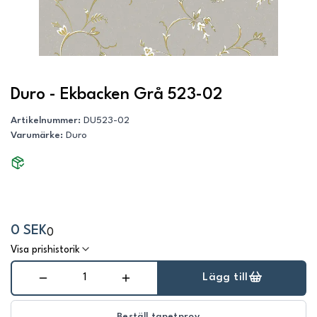
Duro - Ekbacken Grå 523-02
Artikelnummer
:
DU523-02
Varumärke
:
Duro
0 SEK
0
Visa prishistorik
Lägg till
Beställ tapetprov