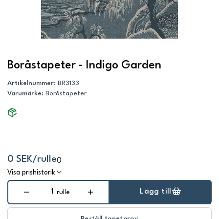
Boråstapeter - Indigo Garden
Artikelnummer
:
BR3133
Varumärke
:
Boråstapeter
0 SEK/rulle
0
Visa prishistorik
Lägg till
rulle
Beställ tapetprov