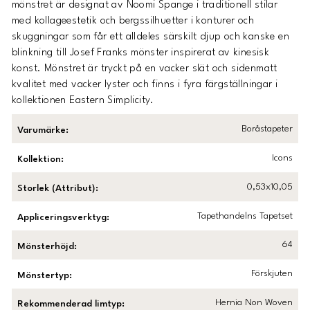
mönstret är designat av Noomi Spange i traditionell stilar
med kollageestetik och bergssilhuetter i konturer och
skuggningar som får ett alldeles särskilt djup och kanske en
blinkning till Josef Franks mönster inspirerat av kinesisk
konst. Mönstret är tryckt på en vacker slät och sidenmatt
kvalitet med vacker lyster och finns i fyra färgställningar i
kollektionen Eastern Simplicity.
Boråstapeter
Varumärke
:
Icons
Kollektion
:
0,53x10,05
Storlek (Attribut)
:
Tapethandelns Tapetset
Appliceringsverktyg
:
64
Mönsterhöjd
:
Förskjuten
Mönstertyp
:
Hernia Non Woven
Rekommenderad limtyp
: