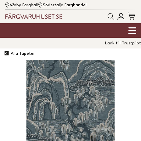
Vårby Färghall
Södertälje Färghandel
Länk till Trustpilot
Alla Tapeter