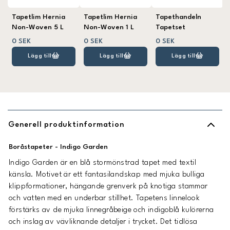
Tapetlim Hernia
Tapetlim Hernia
Tapethandeln
Non-Woven 5 L
Non-Woven 1 L
Tapetset
0 SEK
0 SEK
0 SEK
Lägg till
Lägg till
Lägg till
Generell produktinformation
Boråstapeter - Indigo Garden
Indigo Garden är en blå stormönstrad tapet med textil
känsla. Motivet är ett fantasilandskap med mjuka bulliga
klippformationer, hängande grenverk på knotiga stammar
och vatten med en underbar stillhet. Tapetens linnelook
förstärks av de mjuka linnegråbeige och indigoblå kulörerna
och inslag av vävliknande detaljer i trycket. Det tidlösa