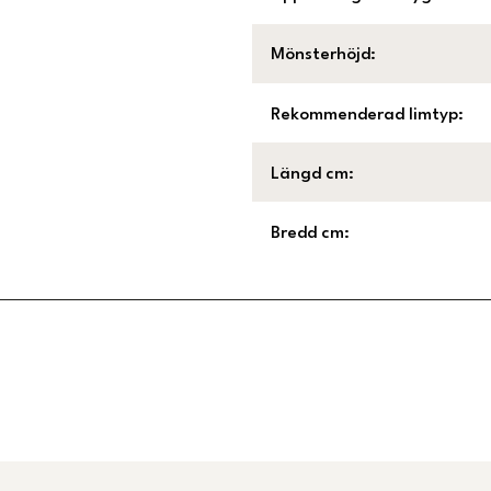
Mönsterhöjd
:
Rekommenderad limtyp
:
Längd cm
:
Bredd cm
:
Länk till Trustpilot