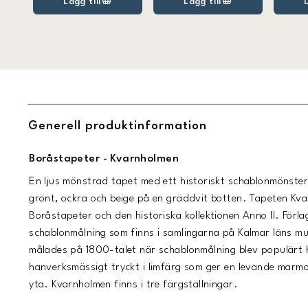
Lägg till
Lägg till
Generell produktinformation
Boråstapeter - Kvarnholmen
En ljus mönstrad tapet med ett historiskt schablonmönster
grönt, ockra och beige på en gräddvit botten. Tapeten Kv
Boråstapeter och den historiska kollektionen Anno II. Förlag
schablonmålning som finns i samlingarna på Kalmar läns 
målades på 1800-talet när schablonmålning blev populärt 
hanverksmässigt tryckt i limfärg som ger en levande marm
yta. Kvarnholmen finns i tre färgställningar.