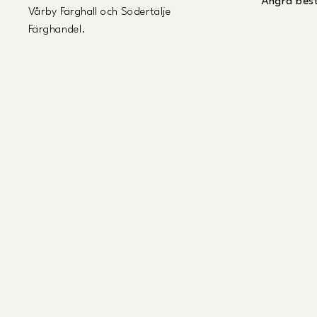
Ångra best
Vårby Färghall och Södertälje
Färghandel.