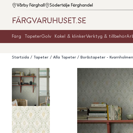
Vårby Färghall
Södertälje Färghandel
Färg
Tapeter
Golv
Kakel & klinker
Verktyg & tillbehör
Ar
Startsida
Tapeter
Alla Tapeter
Boråstapeter - Kvarnholme