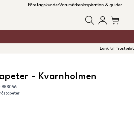
Företagskunder
Varumärken
Inspiration & guider
Länk till Trustpilot
apeter - Kvarnholmen
:
BR8056
råstapeter