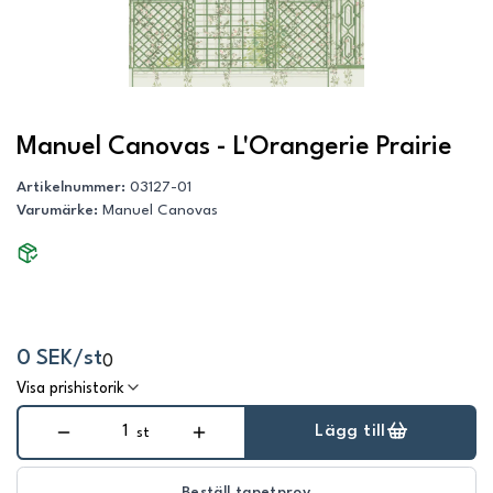
Manuel Canovas - L'Orangerie Prairie
Artikelnummer
:
03127-01
Varumärke
:
Manuel Canovas
0 SEK/st
0
Visa prishistorik
Lägg till
st
Beställ tapetprov