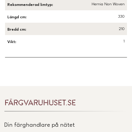
Hernia Non Woven
Rekommenderad limtyp
:
330
Längd cm
:
210
Bredd cm
:
1
Vikt
:
Länk till Trustpilot
Din färghandlare på nätet