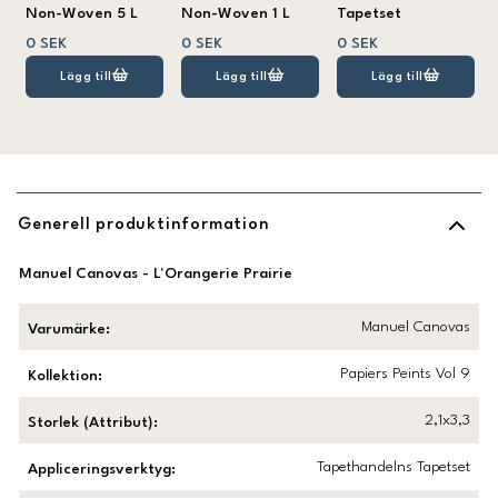
Non-Woven 5 L
Non-Woven 1 L
Tapetset
0 SEK
0 SEK
0 SEK
Lägg till
Lägg till
Lägg till
Generell produktinformation
Manuel Canovas - L'Orangerie Prairie
Manuel Canovas
Varumärke
:
Papiers Peints Vol 9
Kollektion
:
2,1x3,3
Storlek (Attribut)
:
Tapethandelns Tapetset
Appliceringsverktyg
: