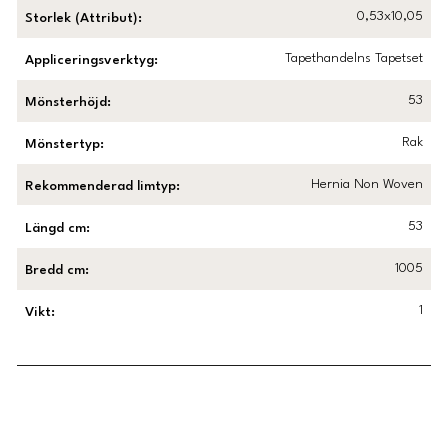
0,53x10,05
Storlek (Attribut)
:
Tapethandelns Tapetset
Appliceringsverktyg
:
53
Mönsterhöjd
:
Rak
Mönstertyp
:
Hernia Non Woven
Rekommenderad limtyp
:
53
Längd cm
:
1005
Bredd cm
:
1
Vikt
:
Länk till Trustpilot