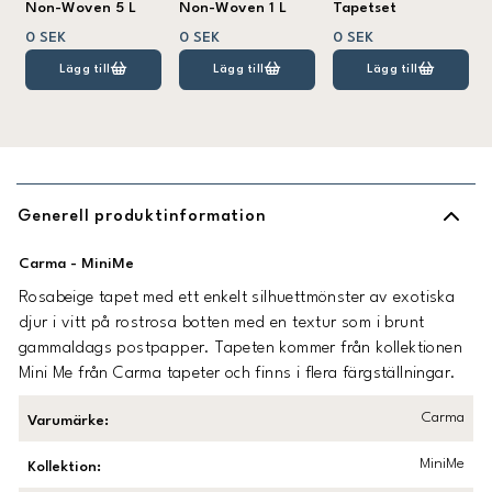
Non-Woven 5 L
Non-Woven 1 L
Tapetset
0 SEK
0 SEK
0 SEK
Lägg till
Lägg till
Lägg till
Generell produktinformation
Carma - MiniMe
Rosabeige tapet med ett enkelt silhuettmönster av exotiska
djur i vitt på rostrosa botten med en textur som i brunt
gammaldags postpapper. Tapeten kommer från kollektionen
Mini Me från Carma tapeter och finns i flera färgställningar.
Carma
Varumärke
:
MiniMe
Kollektion
: