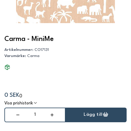
Carma - MiniMe
Artikelnummer
:
CO17131
Varumärke
:
Carma
0 SEK
0
Visa prishistorik
Lägg till