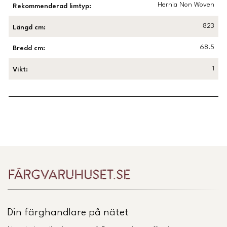
Hernia Non Woven
Rekommenderad limtyp
:
823
Längd cm
:
68.5
Bredd cm
:
1
Vikt
:
Länk till Trustpilot
Din färghandlare på nätet