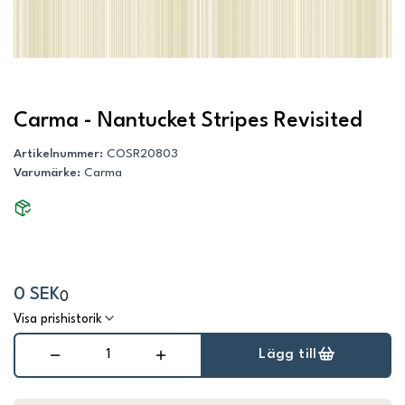
Carma - Nantucket Stripes Revisited
Artikelnummer
:
COSR20803
Varumärke
:
Carma
0 SEK
0
Visa prishistorik
Lägg till