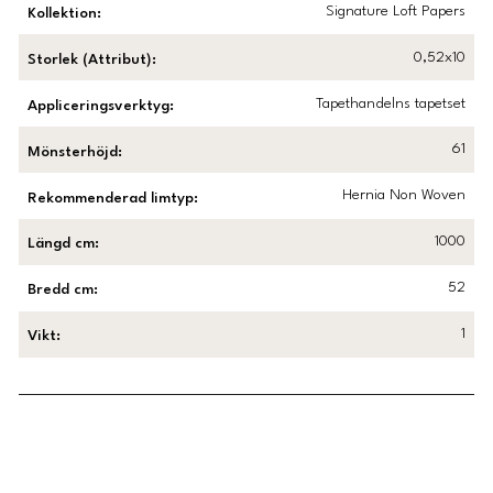
Signature Loft Papers
Kollektion
:
0,52x10
Storlek (Attribut)
:
Tapethandelns tapetset
Appliceringsverktyg
:
61
Mönsterhöjd
:
Hernia Non Woven
Rekommenderad limtyp
:
1000
Längd cm
:
52
Bredd cm
:
1
Vikt
:
Länk till Trustpilot