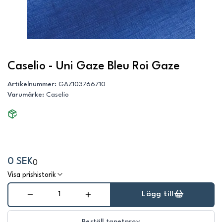
Caselio - Uni Gaze Bleu Roi Gaze
Artikelnummer
:
GAZ103766710
Varumärke
:
Caselio
0 SEK
0
Visa prishistorik
Lägg till
Beställ tapetprov