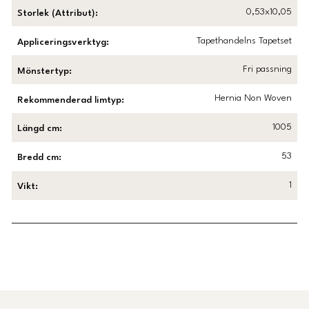
0,53x10,05
Storlek (Attribut)
:
Tapethandelns Tapetset
Appliceringsverktyg
:
Fri passning
Mönstertyp
:
Hernia Non Woven
Rekommenderad limtyp
:
1005
Längd cm
:
53
Bredd cm
:
1
Vikt
:
Länk till Trustpilot