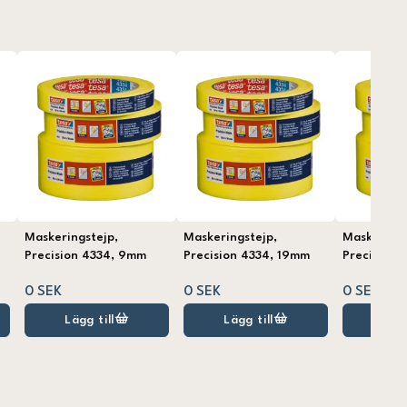
Maskeringstejp,
Maskeringstejp,
Maskerings
Precision 4334, 9mm
Precision 4334, 19mm
Precision 
0 SEK
0 SEK
0 SEK
Lägg till
Lägg till
Lägg