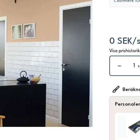
Cashmere 10
0 SEK/s
Visa prishistori
s
Beräkn
Personale