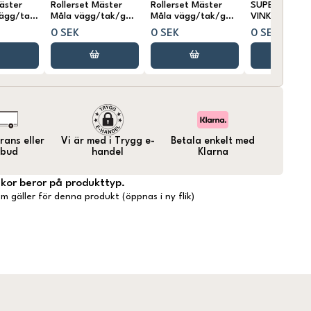
äster
Rollerset Mäster
Rollerset Mäster
SUPER SOFT 
vägg/tak
Måla vägg/tak/golv
Måla vägg/tak/golv
VINKELPENSE
23 cm
18 cm
0 SEK
0 SEK
0 SEK
ans eller
Vi är med i Trygg e-
Betala enkelt med
bud
handel
Klarna
lkor beror på produkttyp.
m gäller för denna produkt (öppnas i ny flik)