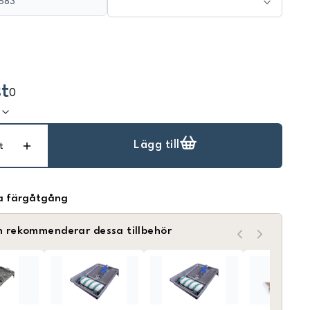
683
t
0
k
Lägg till
t
a färgåtgång
n rekommenderar dessa tillbehör