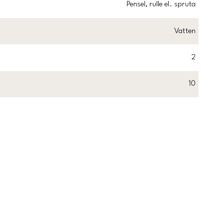
Pensel, rulle el. spruta
Vatten
2
10