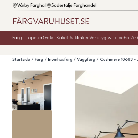
Vårby Färghall
Södertälje Färghandel
Färg
Tapeter
Golv
Kakel & klinker
Verktyg & tillbehör
Ar
Startsida
Färg
Inomhusfärg
Väggfärg
Cashmere 10683 - J