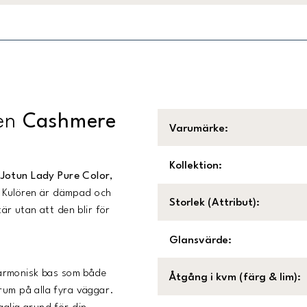
ren
Cashmere
Varumärke
:
Kollektion
:
i
Jotun Lady Pure Color
,
. Kulören är dämpad och
Storlek (Attribut)
:
tär utan att den blir för
Glansvärde
:
harmonisk bas som både
Åtgång i kvm (färg & lim)
:
rum på alla fyra väggar.