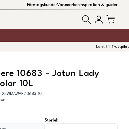
Företagskunder
Varumärken
Inspiration & guider
Länk till Trustpilot
ere 10683 - Jotun Lady
olor 10L
:
25WMAWARJ10683-10
tun
Storlek