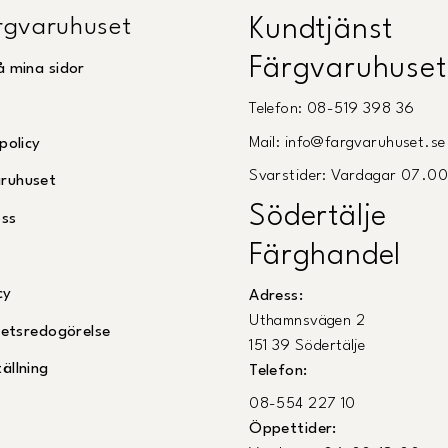
gvaruhuset
Kundtjänst
Färgvaruhuset
å mina sidor
Telefon: 08-519 398 36
Mail: info@fargvaruhuset.se
policy
Svarstider: Vardagar 07.0
ruhuset
Södertälje
oss
Färghandel
cy
Adress:
Uthamnsvägen 2
ghetsredogörelse
151 39 Södertälje
ällning
Telefon:
08-554 227 10
Öppettider: