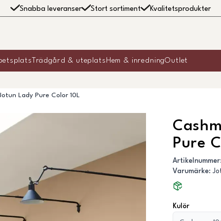
Snabba leveranser
Stort sortiment
Kvalitetsprodukter
betsplats
Trädgård & uteplats
Hem & inredning
Outlet
otun Lady Pure Color 10L
Cashm
Pure C
Artikelnummer
Varumärke
:
Jo
Kulör