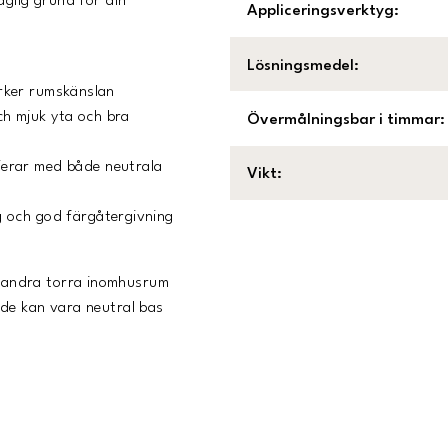
aglig grund för din
Appliceringsverktyg
:
Lösningsmedel
:
rker rumskänslan
h mjuk yta och bra
Övermålningsbar i timmar
:
ierar med både neutrala
Vikt
:
 och god färgåtergivning
 andra torra inomhusrum
åde kan vara neutral bas