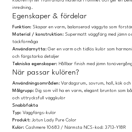
Kulören lyfter fram andra material i rummet och ger en beh
inredning.
Egenskaper & fördelar
Funktion:
Skapar en varm, balanserad väggyta som förstä
Material / konstruktion:
Supermatt väggfärg med jämn oc
täckförmåga
Användarnytta:
Ger en varm och tidlös kulör som harmon
och färgstarka detaljer
Tekniska egenskaper:
Hållbar finish med jämn tonövergång
När passar kulören?
Användningsområden:
Vardagsrum, sovrum, hall, kök och
Målgrupp:
Dig som vill ha en varm, elegant brunton som b
och uttrycksfull väggkulör
Snabbfakta
Typ:
Väggfärgs-kulör
Produkt:
Jotun Lady Pure Color
Kulör:
Cashmere 10683 / Närmsta NCS-kod: 3713-Y18R