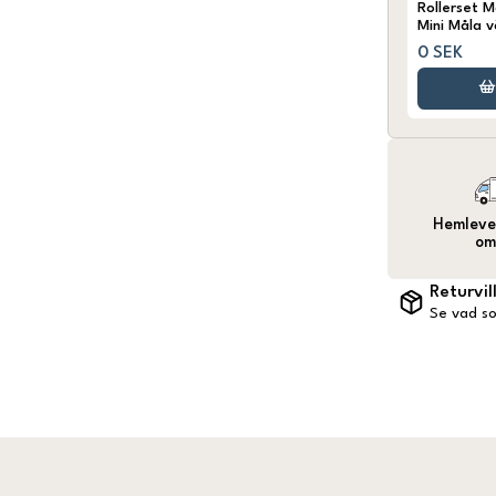
Rollerset M
Mini Måla 
10 cm
0 SEK
Hemlever
om
Returvil
Se vad so